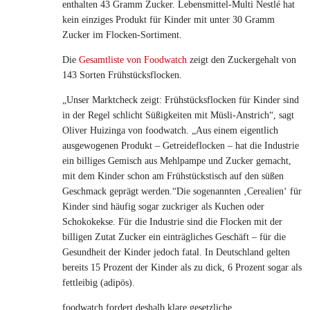
enthalten 43 Gramm Zucker. Lebensmittel-Multi Nestlé hat
kein einziges Produkt für Kinder mit unter 30 Gramm
Zucker im Flocken-Sortiment.
Die
Gesamtliste von Foodwatch
zeigt den Zuckergehalt von
143 Sorten Frühstücksflocken.
„Unser Marktcheck zeigt: Frühstücksflocken für Kinder sind
in der Regel schlicht Süßigkeiten mit Müsli-Anstrich“, sagt
Oliver Huizinga von foodwatch. „Aus einem eigentlich
ausgewogenen Produkt – Getreideflocken – hat die Industrie
ein billiges Gemisch aus Mehlpampe und Zucker gemacht,
mit dem Kinder schon am Frühstückstisch auf den süßen
Geschmack geprägt werden.“Die sogenannten ‚Cerealien‘ für
Kinder sind häufig sogar zuckriger als Kuchen oder
Schokokekse. Für die Industrie sind die Flocken mit der
billigen Zutat Zucker ein einträgliches Geschäft – für die
Gesundheit der Kinder jedoch fatal. In Deutschland gelten
bereits 15 Prozent der Kinder als zu dick, 6 Prozent sogar als
fettleibig (adipös).
foodwatch fordert deshalb klare gesetzliche