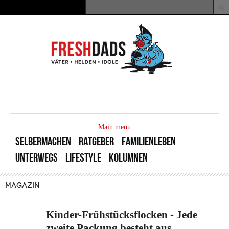
Direkt zum Inhalt
Suche
Suchformular
MAIN
MENU
Main menu
SELBERMACHEN
RATGEBER
FAMILIENLEBEN
UNTERWEGS
LIFESTYLE
KOLUMNEN
MAGAZIN
Kinder-Frühstücksflocken - Jede
zweite Packung besteht aus