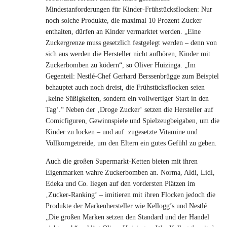
Mindestanforderungen für Kinder-Frühstücksflocken: Nur
noch solche Produkte, die maximal 10 Prozent Zucker
enthalten, dürfen an Kinder vermarktet werden. „Eine
Zuckergrenze muss gesetzlich festgelegt werden – denn von
sich aus werden die Hersteller nicht aufhören, Kinder mit
Zuckerbomben zu ködern“, so Oliver Huizinga. „Im
Gegenteil: Nestlé-Chef Gerhard Berssenbrügge zum Beispiel
behauptet auch noch dreist, die Frühstücksflocken seien
‚keine Süßigkeiten, sondern ein vollwertiger Start in den
Tag‘.“ Neben der ‚Droge Zucker‘ setzen die Hersteller auf
Comicfiguren, Gewinnspiele und Spielzeugbeigaben, um die
Kinder zu locken – und auf zugesetzte Vitamine und
Vollkorngetreide, um den Eltern ein gutes Gefühl zu geben.
Auch die großen Supermarkt-Ketten bieten mit ihren
Eigenmarken wahre Zuckerbomben an. Norma, Aldi, Lidl,
Edeka und Co. liegen auf den vordersten Plätzen im
‚Zucker-Ranking‘ – imitieren mit ihren Flocken jedoch die
Produkte der Markenhersteller wie Kellogg’s und Nestlé.
„Die großen Marken setzen den Standard und der Handel