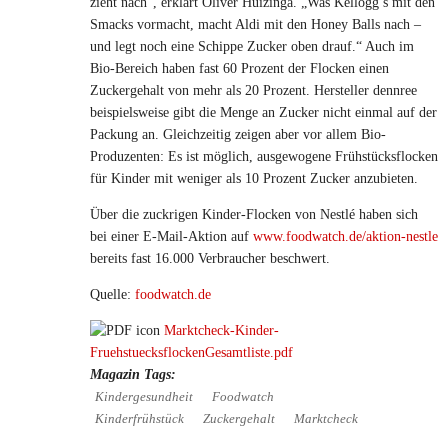
zieht nach“, erklärt Oliver Huizinga. „Was Kellogg’s mit den
Smacks vormacht, macht Aldi mit den Honey Balls nach –
und legt noch eine Schippe Zucker oben drauf.“ Auch im
Bio-Bereich haben fast 60 Prozent der Flocken einen
Zuckergehalt von mehr als 20 Prozent. Hersteller dennree
beispielsweise gibt die Menge an Zucker nicht einmal auf der
Packung an. Gleichzeitig zeigen aber vor allem Bio-
Produzenten: Es ist möglich, ausgewogene Frühstücksflocken
für Kinder mit weniger als 10 Prozent Zucker anzubieten.
Über die zuckrigen Kinder-Flocken von Nestlé haben sich
bei einer E-Mail-Aktion auf
www.foodwatch.de/aktion-nestle
bereits fast 16.000 Verbraucher beschwert.
Quelle:
foodwatch.de
Marktcheck-Kinder-
FruehstuecksflockenGesamtliste.pdf
Magazin Tags:
Kindergesundheit
Foodwatch
Kinderfrühstück
Zuckergehalt
Marktcheck