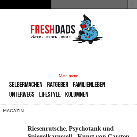
Direkt zum Inhalt
Suche
Suchformular
MAIN
MENU
Main menu
SELBERMACHEN
RATGEBER
FAMILIENLEBEN
UNTERWEGS
LIFESTYLE
KOLUMNEN
MAGAZIN
Riesenrutsche, Psychotank und
Spiegelkarussell - Kunst von Carsten