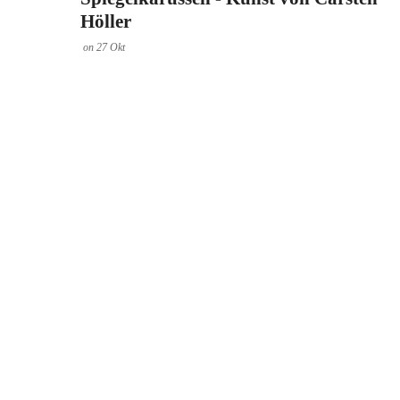
Höller
on
27
Okt