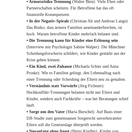
• Armutsrisiko Trennung
(Walter Bien): Viele Ehen oder
Partnerschaften scheitern. Für Betroffene hat das oft
finanzielle Konsequenzen.
• In der Negativ-Spirale
(Christian Alt und Andreas Lange):
Das Risiko, dass ärmere Familien auseinanderbrechen, ist
hoch. Warum betroffene Kinder mehrfach belastet sind.
• Die Trennung kann für Kinder eine Erlösung sein
(Interview mit Psychologin Sabine Walper): Die Münchner
Scheidungsforscherin schildert, wie Kinder gestärkt aus der
Krise gehen können.
• Ein Kind, zwei Zuhause
(Michaela Schier und Anna
Proske): Wie es Familien gelingt, den Lebensalltag nach
einer Trennung oder Scheidung der Eltern neu zu gestalten.
• Verständnis statt Vorwürfe
(Jörg Fichtner):
Hochkonflikt-Trennungen belasten nicht nur Eltern und
Kinder, sondern auch Fachkräfte – was bei Beratungen schief
läuft.
• Sorge um den Vater
(Maria Burschel): Auf Basis einer
DJI-Studie zum gemeinsamen Sorgerecht unverheirateter
Eltern soll die Gesetzeslage überprüft werden.
• Neuanfang ohne Angst
(Heinz Kindler): Kinder von