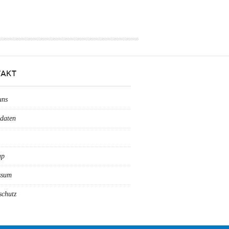
AKT
uns
daten
ap
ssum
schutz