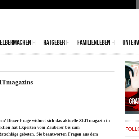
S
MAIN
MENU
SELBERMACHEN
RATGEBER
FAMILIENLEBEN
UNTER
EITmagazins
en? Dieser Frage widmet sich das aktuelle ZEITmagazin in
aktion hat Experten vom Zauberer bis zum
FOLL
Ratschläge gebeten. Sie beantworten Fragen aus dem