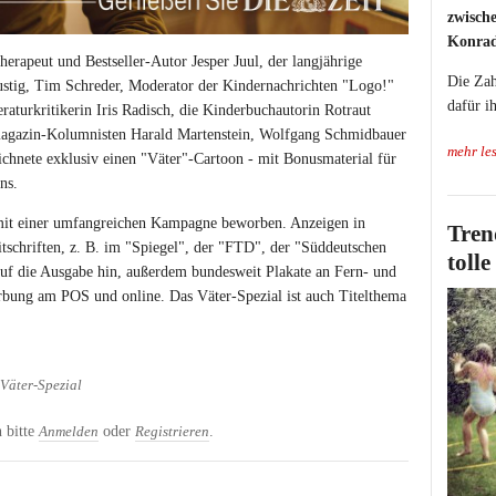
zwische
Konrad
erapeut und Bestseller-Autor Jesper Juul, der langjährige
Die Zah
tig, Tim Schreder, Moderator der Kindernachrichten "Logo!"
dafür i
aturkritikerin Iris Radisch, die Kinderbuchautorin Rotraut
agazin-Kolumnisten Harald Martenstein, Wolfgang Schmidbauer
mehr le
chnete exklusiv einen "Väter"-Cartoon - mit Bonusmaterial für
ns.
it einer umfangreichen Kampagne beworben. Anzeigen in
Tren
tschriften, z. B. im "Spiegel", der "FTD", der "Süddeutschen
toll
uf die Ausgabe hin, außerdem bundesweit Plakate an Fern- und
ung am POS und online. Das Väter-Spezial ist auch Titelthema
Väter-Spezial
 bitte
oder
.
Anmelden
Registrieren