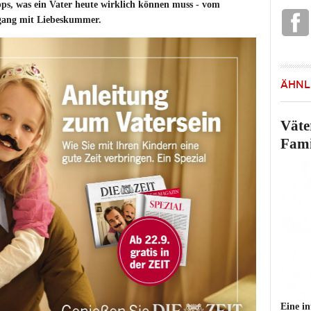
ps, was ein Vater heute wirklich können muss - vom
mgang mit Liebeskummer.
ÄHNL
Väte
Fami
Eine i