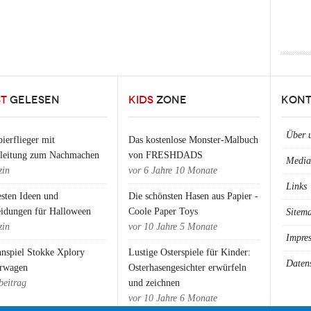
ST
GELESEN
KIDS
ZONE
KONT
Über 
ierflieger mit
Das kostenlose Monster-Malbuch
nleitung zum Nachmachen
von FRESHDADS
Media
in
vor
6 Jahre 10 Monate
Links
esten Ideen und
Die schönsten Hasen aus Papier -
eidungen für Halloween
Coole Paper Toys
Sitem
in
vor
10 Jahre 5 Monate
Impre
nspiel Stokke Xplory
Lustige Osterspiele für Kinder:
Daten
rwagen
Osterhasengesichter erwürfeln
beitrag
und zeichnen
vor
10 Jahre 6 Monate