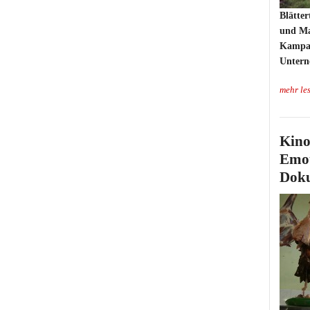
Blätter
und Mag
Kampag
Untern
mehr le
Kino
Emot
Doku