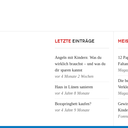
LETZTE
EINTRÄGE
MEI
Angeln mit Kindern: Was du
12 Pap
wirklich brauchst – und was du
Falta
dir sparen kannst
Magaz
vor
4 Monate 2 Wochen
Die b
Haus in Lünen sanieren
Verkl
vor
4 Jahre 8 Monate
Magaz
Boxspringbett kaufen?
Gewin
vor
4 Jahre 9 Monate
Kinde
Foren