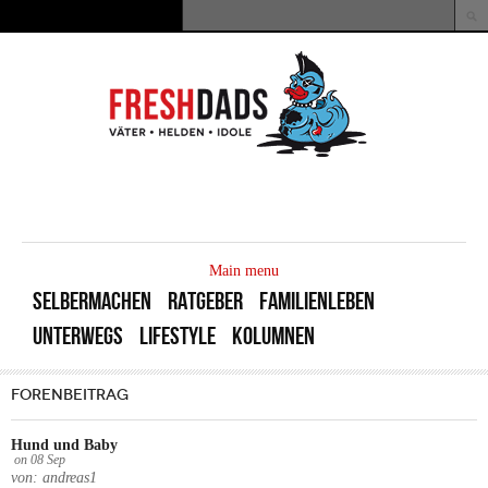
Direkt zum Inhalt
Suche
Suchformular
MAIN
MENU
Main menu
SELBERMACHEN
RATGEBER
FAMILIENLEBEN
UNTERWEGS
LIFESTYLE
KOLUMNEN
FORENBEITRAG
Hund und Baby
on
08
Sep
von: andreas1