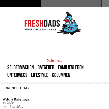
Direkt zum Inhalt
Suche
Suchformular
MAIN
MENU
Main menu
SELBERMACHEN
RATGEBER
FAMILIENLEBEN
UNTERWEGS
LIFESTYLE
KOLUMNEN
FORENBEITRAG
Welche Babytrage
on
08
Apr
von: Basteldad