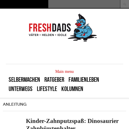
Direkt zum Inhalt
Suche
Suchformular
MAIN
MENU
Main menu
SELBERMACHEN
RATGEBER
FAMILIENLEBEN
UNTERWEGS
LIFESTYLE
KOLUMNEN
ANLEITUNG
Kinder-Zahnputzspaß: Dinosaurier
Zahnbürstenhalter