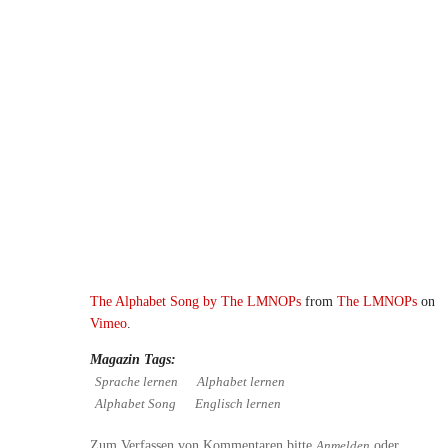
The Alphabet Song by The LMNOPs
from
The LMNOPs
on
Vimeo
.
Magazin Tags:
Sprache lernen
Alphabet lernen
Alphabet Song
Englisch lernen
Zum Verfassen von Kommentaren bitte
oder
Anmelden