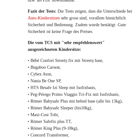
bzw. als PDF downloadbar.
Fazit der Tests:
Die Tests zeigen, dass die Unterschiede bei
Auto-Kindersitzen
sehr gross sind, vorallem hinsichtlich
Sicherheit und Bedienung. Zudem wurde bestätigt: Gute
Sicherheit ist keine Frage des Preises.
Die vom TCS mit "sehr empfehlenswert"
ausgezeichneten Kindersitze:
• Bébé Confort Streety.fix mit Streety.base,
• Bugaboo Carseat,
• Cybex Aton,
• Nania Be One SP,
• HTS Besafe Izi Sleep mit Isofixbasis,
• Peg-Pérego Primo Viaggio Tri-Fix mit Isofixbasis,
• Römer Babysafe Plus mit belted base (alle bis 13kg),
• Römer Babysafe Sleeper (bis10kg),
• Maxi-Cosi Tobi,
• Römer Safefix plus TT,
• Römer King Plus (9-18kg),
• Concord Transformer,