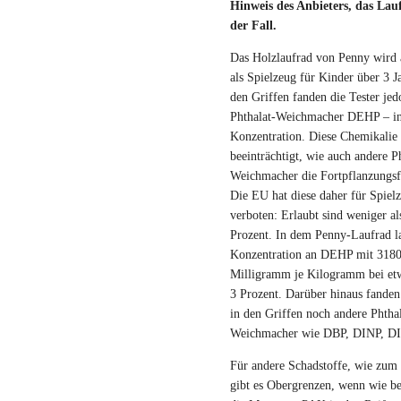
Hinweis des Anbieters, das Lauf
der Fall.
Das Holzlaufrad von Penny wird 
als Spielzeug für Kinder über 3 J
den Griffen fanden die Tester je
Phthalat-Weichmacher DEHP – in
Konzentration. Diese Chemikalie
beeinträchtigt, wie auch andere P
Weichmacher die Fortpflanzungsf
Die EU hat diese daher für Spiel
verboten: Erlaubt sind weniger al
Prozent. In dem Penny-Laufrad l
Konzentration an DEHP mit 318
Milligramm je Kilogramm bei et
3 Prozent. Darüber hinaus fanden
in den Griffen noch andere Phthal
Weichmacher wie DBP, DINP, D
Für andere Schadstoffe, wie zum 
gibt es Obergrenzen, wenn wie 