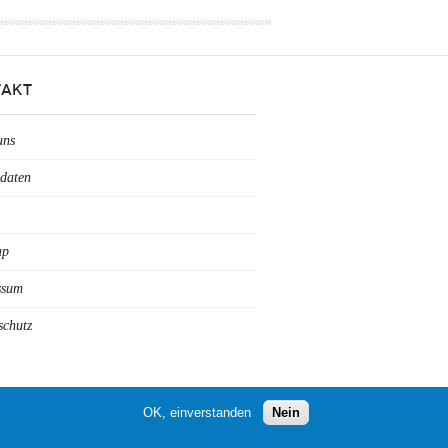
AKT
uns
daten
ap
ssum
schutz
OK, einverstanden
Nein