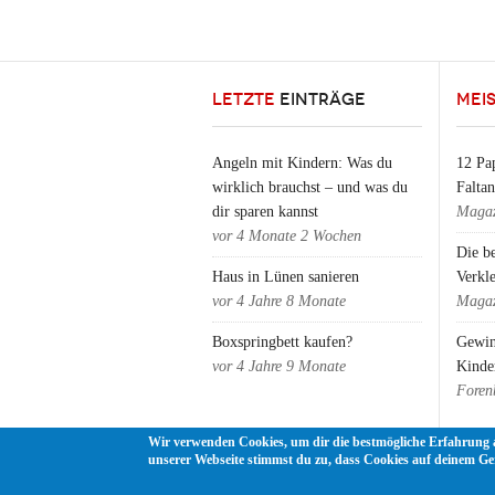
LETZTE
EINTRÄGE
MEI
Angeln mit Kindern: Was du
12 Pap
wirklich brauchst – und was du
Falta
dir sparen kannst
Magaz
vor
4 Monate 2 Wochen
Die b
Haus in Lünen sanieren
Verkl
vor
4 Jahre 8 Monate
Magaz
Boxspringbett kaufen?
Gewin
vor
4 Jahre 9 Monate
Kinde
Foren
Wir verwenden Cookies, um dir die bestmögliche Erfahrung 
unserer Webseite stimmst du zu, dass Cookies auf deinem Ge