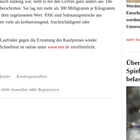
och zulässig war, sieht es bei den Griffen ganz anders aus. Die
Werden
berschritten: Sie lag mit mehr als 300 Milligramm je Kilogramm
Entsch
 dem zugelassenen Wert. PAK sind Substanzgemische aus
werden 
en viele als krebserzeugend, fruchtschädigend oder
Untersc
mehr le
e Laufräder gegen die Erstattung des Kaufpreises wieder
chnelltest ist online unter
www.test.de
veröffentlicht.
Über
Spie
fräder
Kindergesundheit
belas
 bitte
oder
.
Anmelden
Registrieren