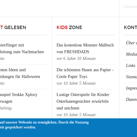
ST
GELESEN
KIDS
ZONE
KONT
Über 
ierflieger mit
Das kostenlose Monster-Malbuch
nleitung zum Nachmachen
von FRESHDADS
Media
in
vor
6 Jahre 10 Monate
Links
esten Ideen und
Die schönsten Hasen aus Papier -
eidungen für Halloween
Coole Paper Toys
Sitem
in
vor
10 Jahre 5 Monate
Impre
nspiel Stokke Xplory
Lustige Osterspiele für Kinder:
Daten
rwagen
Osterhasengesichter erwürfeln
beitrag
und zeichnen
vor
10 Jahre 5 Monate
auf unserer Webseite zu ermöglichen. Durch die Nutzung
rät gespeichert werden.