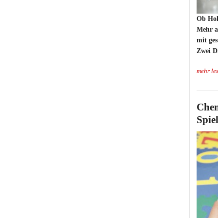
Ob Hol
Mehr al
mit ges
Zwei Dr
mehr le
Chem
Spie