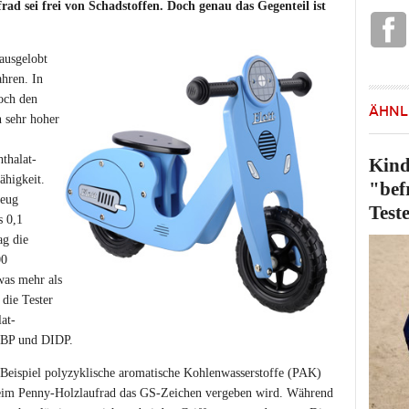
rad sei frei von Schadstoffen. Doch genau das Gegenteil ist
ausgelobt
ahren. In
doch den
ÄHNL
 sehr hoher
hthalat-
Kind
ähigkeit.
"bef
zeug
Test
s 0,1
ag die
00
was mehr als
 die Tester
at-
IBP und DIDP.
Beispiel polyzyklische aromatische Kohlenwasserstoffe (PAK)
beim Penny-Holzlaufrad das GS-Zeichen vergeben wird. Während