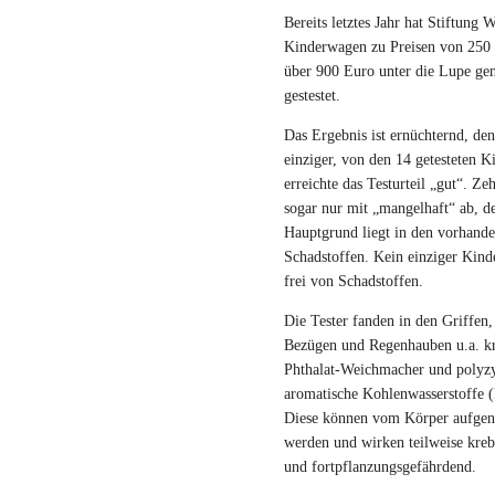
Bereits letztes Jahr hat Stiftung 
Kinderwagen zu Preisen von 250 
über 900 Euro unter die Lupe g
gestestet.
Das Ergebnis ist ernüchternd, de
einziger, von den 14 getesteten 
erreichte das Testurteil „gut“. Ze
sogar nur mit „mangelhaft“ ab, d
Hauptgrund liegt in den vorhand
Schadstoffen. Kein einziger Kind
frei von Schadstoffen.
Die Tester fanden in den Griffen,
Bezügen und Regenhauben u.a. kr
Phthalat-Weichmacher und polyzy
aromatische Kohlenwasserstoffe 
Diese können vom Körper aufg
werden und wirken teilweise kre
und fortpflanzungsgefährdend.