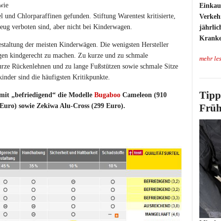
wie
Einkauf
 und Chlorparaffinen gefunden. Stiftung Warentest kritisierte,
Verkeh
zeug verboten sind, aber nicht bei Kinderwagen.
jährlic
Kranke
Gestaltung der meisten Kinderwägen. Die wenigsten Hersteller
agen kindgerecht zu machen. Zu kurze und zu schmale
mehr le
urze Rückenlehnen und zu lange Fußstützen sowie schmale Sitze
kinder sind die häufigsten Kritikpunkte.
Tipp
 mit „befriedigend“ die Modelle
Bugaboo
Cameleon (910
Früh
 Euro) sowie Zekiwa Alu-Cross (299 Euro).