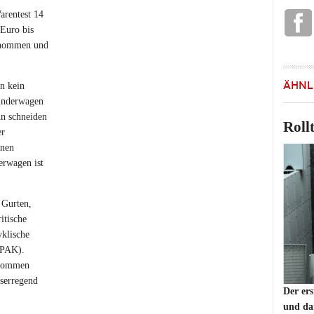
Warentest 14
Euro bis
enommen und
ÄHNL
nn kein
Kinderwagen
hn schneiden
Roll
er
enen
erwagen ist
 Gurten,
itische
klische
(PAK).
enommen
bserregend
Der er
und da