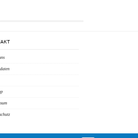
AKT
uns
daten
ap
ssum
schutz