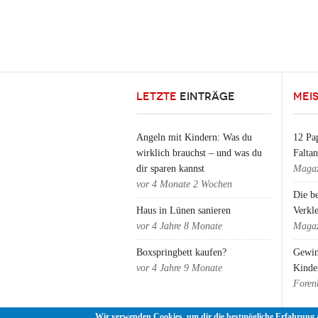
LETZTE
EINTRÄGE
MEI
Angeln mit Kindern: Was du
12 Pap
wirklich brauchst – und was du
Falta
dir sparen kannst
Magaz
vor
4 Monate 2 Wochen
Die b
Haus in Lünen sanieren
Verkl
vor
4 Jahre 8 Monate
Magaz
Boxspringbett kaufen?
Gewin
vor
4 Jahre 9 Monate
Kinde
Foren
Wir verwenden Cookies, um dir die bestmögliche Erfahrung 