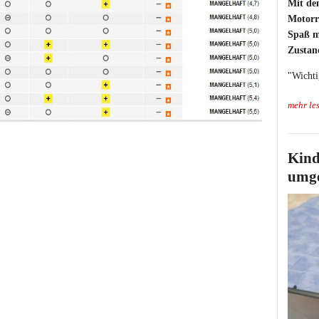
Mit de
Motorr
Spaß m
Zustan
"Wichti
mehr le
Kind
umg