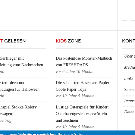
ST
GELESEN
KIDS
ZONE
KONT
Über 
ierflieger mit
Das kostenlose Monster-Malbuch
nleitung zum Nachmachen
von FRESHDADS
Media
in
vor
6 Jahre 10 Monate
Links
esten Ideen und
Die schönsten Hasen aus Papier -
eidungen für Halloween
Coole Paper Toys
Sitem
in
vor
10 Jahre 5 Monate
Impre
nspiel Stokke Xplory
Lustige Osterspiele für Kinder:
Daten
rwagen
Osterhasengesichter erwürfeln
beitrag
und zeichnen
vor
10 Jahre 5 Monate
auf unserer Webseite zu ermöglichen. Durch die Nutzung