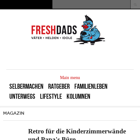
Direkt zum Inhalt
Suche
Suchformular
MAIN
MENU
Main menu
SELBERMACHEN
RATGEBER
FAMILIENLEBEN
UNTERWEGS
LIFESTYLE
KOLUMNEN
MAGAZIN
Retro für die Kinderzimmerwände
und Papa's Büro