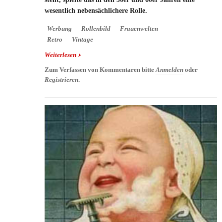
wesentlich nebensächlichere Rolle.
Werbung
Rollenbild
Frauenwelten
Retro
Vintage
Weiterlesen
über Werbung im Wandel der Zeit: Frauen an den
Herd
Zum Verfassen von Kommentaren bitte
Anmelden
oder
Registrieren
.