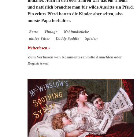
Indianer. Auch in den 60er Jahren war das ein Thema
und natürlich brauchte man für wilde Ausritte ein Pferd.
Ein echtes Pferd hatten die Kinder aber selten, also
musste Papa herhalten.
Retro
Vintage
Webfundstücke
aktive Väter
Daddy Saddle
Spielen
Weiterlesen
über Daddy Saddle - Reiterlebnis auf Vaters
Rücken
Zum Verfassen von Kommentaren bitte
Anmelden
oder
Registrieren
.