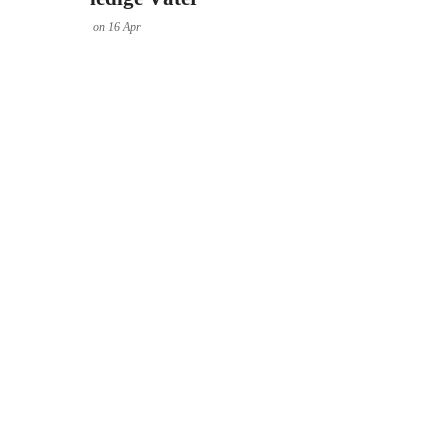
on
16
Apr