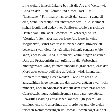
Eine weitere Einschränkung betrifft die Art und Weise, wie
Anna an den "Fall" kommt und diesen "löst". Im
"klassischen" Kriminalroman spielt der Zufall ja generell
eine, wenn überhaupt, nur untergeordnete Rolle, vielmehr
stehen Logik und deduktives Schließen sowie das richtige
Deuten von Hin- oder Beweisen im Vordergrund. In
"Zornige Väter" aber hat der Leser/die Leserin keine
Möglichkeit, selbst Schlüsse zu ziehen oder Hinweise zu
bewerten (weil diese fast gänzlich fehlen), sondern er/sie
kann, ebenso wie Anna, nur allerlei Vermutungen anstellen.
Dass die Protagonistin nur zufällig in die Verbrechen
hineingezogen wird, ist nicht unbedingt gravierend; dass der
Mord aber ebenso beiläufig aufgeklärt wird, könnte zum
Problem für einige Leser werden – wie übrigens alle
aufgezählten Eigenheiten, die das Lesevergnügen zwar nicht
mindern, aber in Anbetracht der auf dem Buch prangenden
Genrebezeichnung Kriminalroman samt daran geknüpfter
Erwartungshaltung enttäuschen könnten. (In jedem Fall
enttäuschend sind allerdings die Tippfehler und die vielen
falschen Kommasetzungen im Roman – wenn sogar auf der