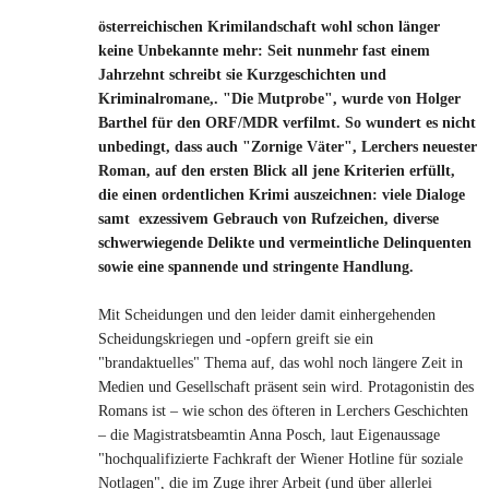
österreichischen Krimilandschaft wohl schon länger
keine Unbekannte mehr: Seit nunmehr fast einem
Jahrzehnt schreibt sie Kurzgeschichten und
Kriminalromane,. "Die Mutprobe", wurde von Holger
Barthel für den ORF/MDR verfilmt. So wundert es nicht
unbedingt, dass auch "Zornige Väter", Lerchers neuester
Roman, auf den ersten Blick all jene Kriterien erfüllt,
die einen ordentlichen Krimi auszeichnen: viele Dialoge
samt exzessivem Gebrauch von Rufzeichen, diverse
schwerwiegende Delikte und vermeintliche Delinquenten
sowie eine spannende und stringente Handlung.
Mit Scheidungen und den leider damit einhergehenden
Scheidungskriegen und -opfern greift sie ein
"brandaktuelles" Thema auf, das wohl noch längere Zeit in
Medien und Gesellschaft präsent sein wird. Protagonistin des
Romans ist – wie schon des öfteren in Lerchers Geschichten
– die Magistratsbeamtin Anna Posch, laut Eigenaussage
"hochqualifizierte Fachkraft der Wiener Hotline für soziale
Notlagen", die im Zuge ihrer Arbeit (und über allerlei