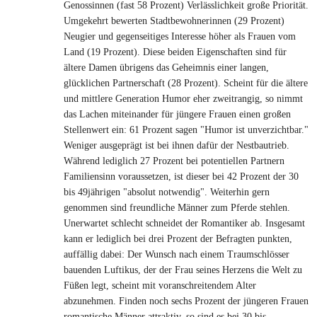
Genossinnen (fast 58 Prozent) Verlässlichkeit große Priorität.
Umgekehrt bewerten Stadtbewohnerinnen (29 Prozent)
Neugier und gegenseitiges Interesse höher als Frauen vom
Land (19 Prozent). Diese beiden Eigenschaften sind für
ältere Damen übrigens das Geheimnis einer langen,
glücklichen Partnerschaft (28 Prozent). Scheint für die ältere
und mittlere Generation Humor eher zweitrangig, so nimmt
das Lachen miteinander für jüngere Frauen einen großen
Stellenwert ein: 61 Prozent sagen "Humor ist unverzichtbar."
Weniger ausgeprägt ist bei ihnen dafür der Nestbautrieb.
Während lediglich 27 Prozent bei potentiellen Partnern
Familiensinn voraussetzen, ist dieser bei 42 Prozent der 30
bis 49jährigen "absolut notwendig". Weiterhin gern
genommen sind freundliche Männer zum Pferde stehlen.
Unerwartet schlecht schneidet der Romantiker ab. Insgesamt
kann er lediglich bei drei Prozent der Befragten punkten,
auffällig dabei: Der Wunsch nach einem Traumschlösser
bauenden Luftikus, der der Frau seines Herzens die Welt zu
Füßen legt, scheint mit voranschreitendem Alter
abzunehmen. Finden noch sechs Prozent der jüngeren Frauen
romantische Männer attraktiv, so sind es bei 30 bis