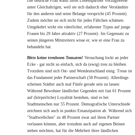
Die deutsche Frau wählt ihren Lebenspartner vorzugsweise
unter Gleichaltrigen, weil sie sich dadurch eher Verständnis
für den anderen und seine Belange verspricht (45 Prozent).
Zudem möchte sie sich nicht für jedes Fältchen schämen.
Umgekehrt wirkt ein väterlicher, erfahrener Typus auf junge
Frauen bis 29 Jahre attraktiv (27 Prozent). Im Gegensatz zu
seinen jüngeren Mitstreitern wisse er, wie er eine Frau zu
behandeln hat.
Bitte keine treulosen Tomaten!
Versuchung lockt an jeder
Ecke - gar nicht so einfach, sich da (ewig) treu zu bleiben.
Trotzdem sind sich Ost- und Westdeutschland einig: Treue ist
das Fundament jeder Partnerschaft (58 Prozent). Allerdings
scheinen Städter auch mal Fünfe gerade sein zu lassen:
Während Bewohner ländlicher Gegenden mit fast 61 Prozent
auf (körperliche) Loyalität bestehen, sind es bei
Stadtmenschen nur 55 Prozent. Demografische Unterschiede
zeichnen sich auch in punkto Emanzipation ab. Während sich
"Stadtweibchen" zu 48 Prozent zwar auf ihren Partner
verlassen können, aber trotzdem auch auf eigenen Beinen
stehen möchten, hat für die Mehrheit ihrer ländlichen