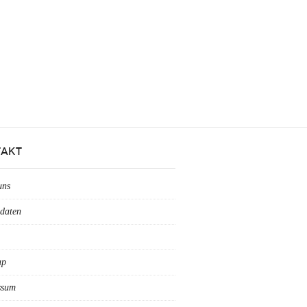
AKT
uns
daten
ap
ssum