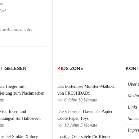
ks
Hack
nder-Schreibtisch umbauen
itte
Anmelden
oder
ST
GELESEN
KIDS
ZONE
KONT
Über 
ierflieger mit
Das kostenlose Monster-Malbuch
nleitung zum Nachmachen
von FRESHDADS
Media
in
vor
6 Jahre 10 Monate
Links
esten Ideen und
Die schönsten Hasen aus Papier -
eidungen für Halloween
Coole Paper Toys
Sitem
in
vor
10 Jahre 5 Monate
Impre
nspiel Stokke Xplory
Lustige Osterspiele für Kinder: