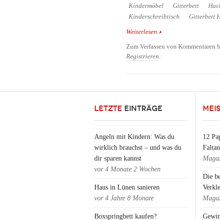
Kindermöbel
Gitterbett
Hac
Kinderschreibtisch
Gitterbett 
Weiterlesen
über Gitterbett zum Ki
Zum Verfassen von Kommentaren b
Registrieren
.
LETZTE
EINTRÄGE
MEI
Angeln mit Kindern: Was du
12 Pap
wirklich brauchst – und was du
Falta
dir sparen kannst
Magaz
vor
4 Monate 2 Wochen
Die b
Haus in Lünen sanieren
Verkl
vor
4 Jahre 8 Monate
Magaz
Boxspringbett kaufen?
Gewin