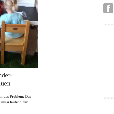
nder-
auen
an das Problem: Das
g muss laufend der