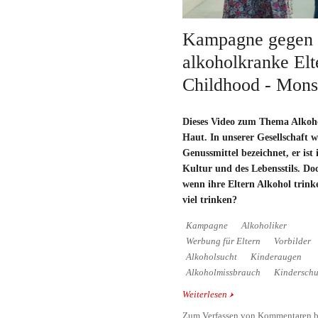
Kampagne gegen
alkoholkranke Elt
Childhood - Mons
Dieses Video zum Thema Alkohol
Haut. In unserer Gesellschaft w
Genussmittel bezeichnet, er ist 
Kultur und des Lebensstils. Do
wenn ihre Eltern Alkohol trink
viel trinken?
Kampagne
Alkoholiker
Werbung für Eltern
Vorbilder
Alkoholsucht
Kinderaugen
Alkoholmissbrauch
Kinderschu
Weiterlesen
über Kampagne gegen a
Fragile Childhood - M
Zum Verfassen von Kommentaren b