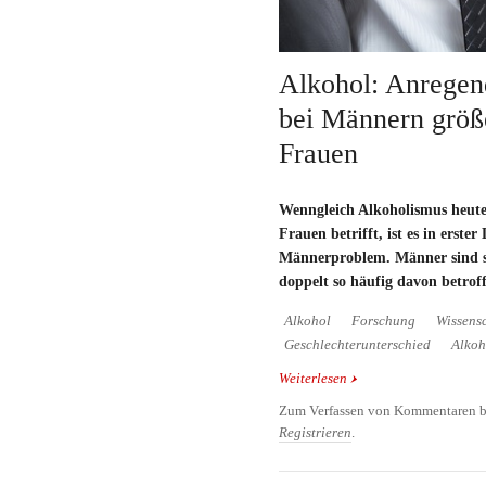
Alkohol: Anrege
bei Männern größe
Frauen
Wenngleich Alkoholismus heut
Frauen betrifft, ist es in erster 
Männerproblem. Männer sind st
doppelt so häufig davon betrof
Alkohol
Forschung
Wissens
Geschlechterunterschied
Alkoh
Weiterlesen
über Alkohol: Anregen
größer als bei Frauen
Zum Verfassen von Kommentaren b
Registrieren
.