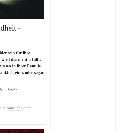
dheit -
der sein für ihre
 wird das nicht erfüllt.
üssen in ihrer Familie
ankheit eines oder sogar
it
Sucht
dheit - Lasinen Lapsuus
itte
Anmelden
oder