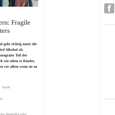
ern: Fragile
ters
 geht richtig unter die
ird Alkohol als
integraler Teil der
ch wie sehen es Kinder,
en vor allem wenn sie zu
Sucht
tz
lkoholkranke Eltern:
onsters
itte
Anmelden
oder