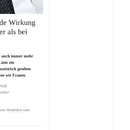
nde Wirkung
r als bei
e auch immer mehr
Linie ein
atistisch gesehen
fen wie Frauen.
chaft
oliker
de Wirkung bei Männern
itte
Anmelden
oder