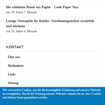
Die schönsten Hasen aus Papier - Coole Paper Toys
vor
10 Jahre 5 Monate
Lustige Osterspiele für Kinder: Osterhasengesichter erwürfeln
und zeichnen
vor
10 Jahre 6 Monate
KONTAKT
Über uns
Mediadaten
Links
Sitemap
Wir verwenden Cookies, um dir die bestmögliche Erfahrung auf unserer Webseite
Impressum
zu ermöglichen. Durch die Nutzung unserer Webseite stimmst du zu, dass Cookies
auf deinem Gerät gespeichert werden.
Datenschutz