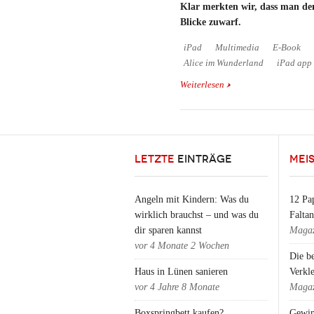
Klar merkten wir, dass man dem
Blicke zuwarf.
iPad
Multimedia
E-Book
Alice im Wunderland
iPad app
Weiterlesen
über Märchen auf dem 
Wunderland"
LETZTE
EINTRÄGE
MEI
Angeln mit Kindern: Was du
12 Pap
wirklich brauchst – und was du
Falta
dir sparen kannst
Magaz
vor
4 Monate 2 Wochen
Die b
Haus in Lünen sanieren
Verkl
vor
4 Jahre 8 Monate
Magaz
Boxspringbett kaufen?
Gewin