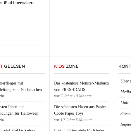
 iPad interessierte
iPad "Alice im
ST
GELESEN
KIDS
ZONE
KONT
Über 
ierflieger mit
Das kostenlose Monster-Malbuch
nleitung zum Nachmachen
von FRESHDADS
Media
in
vor
6 Jahre 10 Monate
Links
esten Ideen und
Die schönsten Hasen aus Papier -
eidungen für Halloween
Coole Paper Toys
Sitem
in
vor
10 Jahre 5 Monate
Impre
nspiel Stokke Xplory
Lustige Osterspiele für Kinder: