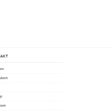
AKT
uns
daten
ap
ssum