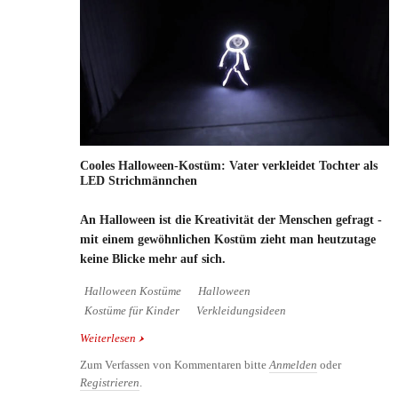
Cooles Halloween-Kostüm: Vater verkleidet Tochter als
LED Strichmännchen
An Halloween ist die Kreativität der Menschen gefragt -
mit einem gewöhnlichen Kostüm zieht man heutzutage
keine Blicke mehr auf sich.
Halloween Kostüme
Halloween
Kostüme für Kinder
Verkleidungsideen
Weiterlesen
über Cooles Halloween-Kostüm: Vater verkleidet
Tochter als LED Strichmännchen
Zum Verfassen von Kommentaren bitte
Anmelden
oder
Registrieren
.