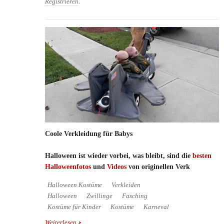
Registrieren
.
Coole Verkleidung für Babys
Halloween ist wieder vorbei, was bleibt, sind die
besten
Halloweenfotos
und
Videos
von originellen Verk
Halloween Kostüme
Verkleiden
Halloween
Zwillinge
Fasching
Kostüme für Kinder
Kostüme
Karneval
Weiterlesen
über Coole Verkleidung für Babys