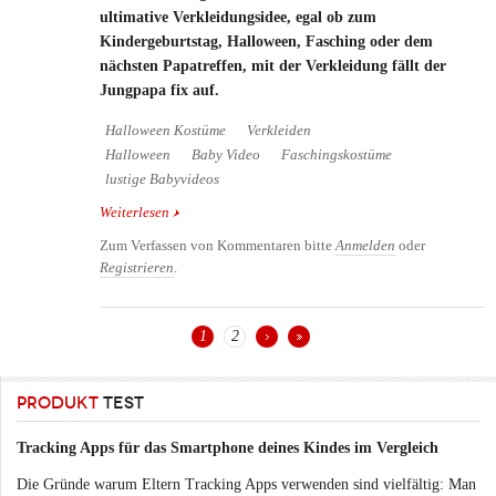
ultimative Verkleidungsidee, egal ob zum
Kindergeburtstag, Halloween, Fasching oder dem
nächsten Papatreffen, mit der Verkleidung fällt der
Jungpapa fix auf.
Halloween Kostüme
Verkleiden
Halloween
Baby Video
Faschingskostüme
lustige Babyvideos
Weiterlesen
über Das stärkste Baby der Welt bzw. das beste
Kostüm für Väter
Zum Verfassen von Kommentaren bitte
Anmelden
oder
Registrieren
.
1
2
Seiten
PRODUKT
TEST
Tracking Apps für das Smartphone deines Kindes im Vergleich
Die Gründe warum Eltern Tracking Apps verwenden sind vielfältig: Man