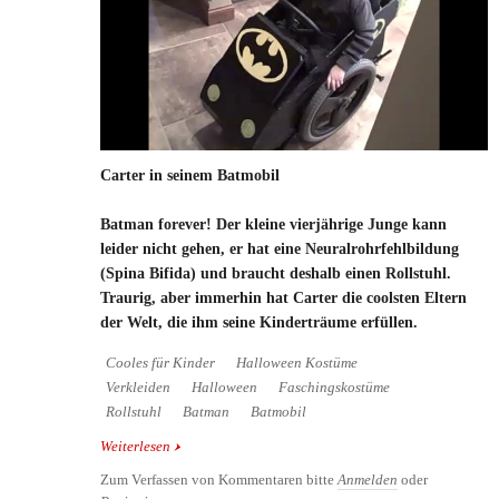
Carter in seinem Batmobil
Batman forever! Der kleine vierjährige Junge kann
leider nicht gehen, er hat eine Neuralrohrfehlbildung
(Spina Bifida) und braucht deshalb einen Rollstuhl.
Traurig, aber immerhin hat Carter die coolsten Eltern
der Welt, die ihm seine Kinderträume erfüllen.
Cooles für Kinder
Halloween Kostüme
Verkleiden
Halloween
Faschingskostüme
Rollstuhl
Batman
Batmobil
Weiterlesen
über Carter in seinem Batmobil
Zum Verfassen von Kommentaren bitte
Anmelden
oder