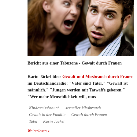
Bericht aus einer Tabuzone - Gewalt durch Frauen
Karin Jäckel über
Gewalt und Missbrauch durch Frauen
im Deutschlandradio: "Väter sind Täter." "Gewalt ist
männlich." "Jungen werden mit Tatwaffe geboren."
"Wer mehr Menschlichkeit will, mus
Kindesmissbrauch
sexueller Missbrauch
Gewalt in der Familie
Gewalt durch Frauen
Tabu
Karin Jäckel
Weiterlesen
über Bericht aus einer Tabuzone - Gewalt durch