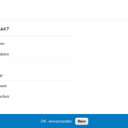
AKT
uns
daten
ap
ssum
schutz
OK, einverstanden
Nein