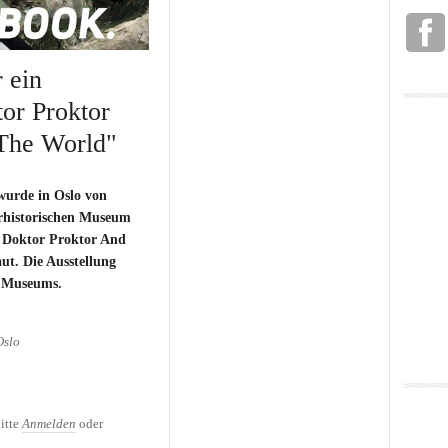
 ein
or Proktor
The World"
 wurde in Oslo von
rhistorischen Museum
 Doktor Proktor And
t. Die Ausstellung
s Museums.
Oslo
 ein Kinderbuch "Doktor
f The World"
itte
Anmelden
oder