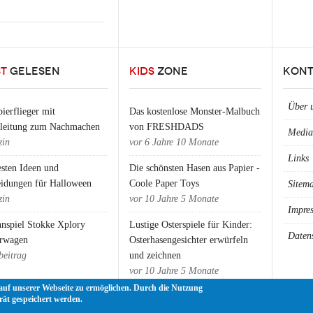
ST
GELESEN
KIDS
ZONE
KONT
Über 
ierflieger mit
Das kostenlose Monster-Malbuch
nleitung zum Nachmachen
von FRESHDADS
Media
in
vor
6 Jahre 10 Monate
Links
esten Ideen und
Die schönsten Hasen aus Papier -
eidungen für Halloween
Coole Paper Toys
Sitem
in
vor
10 Jahre 5 Monate
Impre
nspiel Stokke Xplory
Lustige Osterspiele für Kinder:
Daten
rwagen
Osterhasengesichter erwürfeln
beitrag
und zeichnen
vor
10 Jahre 5 Monate
auf unserer Webseite zu ermöglichen. Durch die Nutzung
rät gespeichert werden.