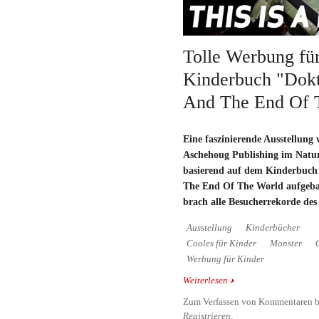
Tolle Werbung für
Kinderbuch "Dokt
And The End Of 
Eine faszinierende Ausstellung
Aschehoug Publishing im Natu
basierend auf dem Kinderbuch
The End Of The World aufgebau
brach alle Besucherrekorde de
Ausstellung
Kinderbücher
Cooles für Kinder
Monster
Werbung für Kinder
Weiterlesen
über Tolle Werbung für
Proktor And The End O
Zum Verfassen von Kommentaren b
Registrieren
.