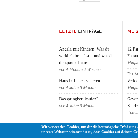
LETZTE
EINTRÄGE
MEI
Angeln mit Kindern: Was du
12 Pap
wirklich brauchst – und was du
Falta
dir sparen kannst
Magaz
vor
4 Monate 2 Wochen
Die b
Haus in Lünen sanieren
Verkl
vor
4 Jahre 8 Monate
Magaz
Boxspringbett kaufen?
Gewin
vor
4 Jahre 9 Monate
Kinde
Foren
Wir verwenden Cookies, um dir die bestmögliche Erfahrung 
unserer Webseite stimmst du zu, dass Cookies auf deinem Ge