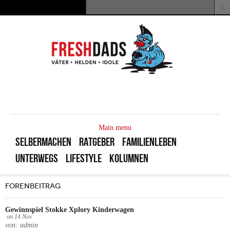
Direkt zum Inhalt
Suche
Suchformular
MAIN
MENU
Main menu
SELBERMACHEN
RATGEBER
FAMILIENLEBEN
UNTERWEGS
LIFESTYLE
KOLUMNEN
FORENBEITRAG
Gewinnspiel Stokke Xplory Kinderwagen
on
14
Nov
von: admin