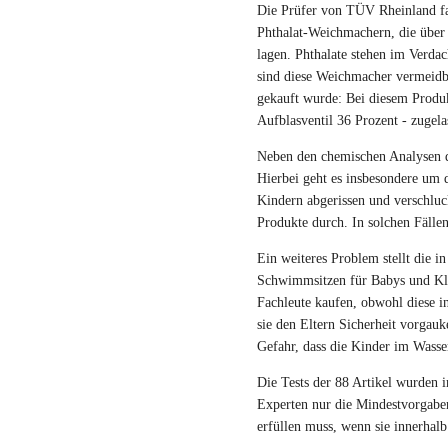
Die Prüfer von TÜV Rheinland fa
Phthalat-Weichmachern, die über 
lagen. Phthalate stehen im Verda
sind diese Weichmacher vermeidbar
gekauft wurde: Bei diesem Prod
Aufblasventil 36 Prozent - zugela
Neben den chemischen Analysen de
Hierbei geht es insbesondere um d
Kindern abgerissen und verschluck
Produkte durch. In solchen Fälle
Ein weiteres Problem stellt die i
Schwimmsitzen für Babys und Kle
Fachleute kaufen, obwohl diese i
sie den Eltern Sicherheit vorgauke
Gefahr, dass die Kinder im Wasser
Die Tests der 88 Artikel wurden 
Experten nur die Mindestvorgaben
erfüllen muss, wenn sie innerhal