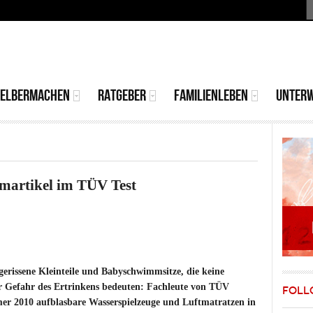
S
MAIN
MENU
SELBERMACHEN
RATGEBER
FAMILIENLEBEN
UNTER
martikel im TÜV Test
gerissene Kleinteile und Babyschwimmsitze, die keine
ar Gefahr des Ertrinkens bedeuten: Fachleute von TÜV
FOLL
r 2010 aufblasbare Wasserspielzeuge und Luftmatratzen in