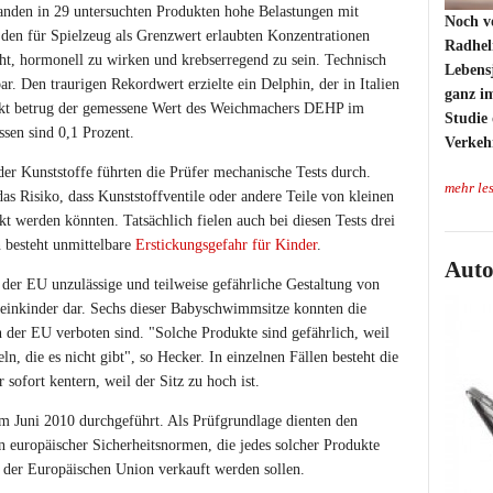
nden in 29 untersuchten Produkten hohe Belastungen mit
Noch v
den für Spielzeug als Grenzwert erlaubten Konzentrationen
Radhel
cht, hormonell zu wirken und krebserregend zu sein. Technisch
Lebensj
. Den traurigen Rekordwert erzielte ein Delphin, der in Italien
ganz im
ukt betrug der gemessene Wert des Weichmachers DEHP im
Studie
ssen sind 0,1 Prozent.
Verkehr
r Kunststoffe führten die Prüfer mechanische Tests durch.
mehr le
as Risiko, dass Kunststoffventile oder andere Teile von kleinen
t werden könnten. Tatsächlich fielen auch bei diesen Tests drei
n besteht unmittelbare
Erstickungsgefahr für Kinder
.
Auto
n der EU unzulässige und teilweise gefährliche Gestaltung von
inkinder dar. Sechs dieser Babyschwimmsitze konnten die
n der EU verboten sind. "Solche Produkte sind gefährlich, weil
ln, die es nicht gibt", so Hecker. In einzelnen Fällen besteht die
 sofort kentern, weil der Sitz zu hoch ist.
im Juni 2010 durchgeführt. Als Prüfgrundlage dienten den
 europäischer Sicherheitsnormen, die jedes solcher Produkte
b der Europäischen Union verkauft werden sollen.