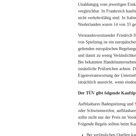
Unabhängig vom jeweiligen Einka
vergleichbar. In Frankreich kauf
nicht verkehrsfähig sind. In Ital
Niederlanden waren 14 von 33 get
Vorstandsvorsitzender Friedrich 
von Spielzeug ist ein europäische
geltenden europäischen Regelunge
und damit zu wenig Verlässlichkei
Bei bekannten Handelsunternehme
zusätzliche Prüfzeichen achten. Di
Eigenverantwortung der Unterneh
tatsächlich ausreicht, wenn einde
Der TÜV gibt folgende Kauftip
Aufblasbares Badespielzeug und
oder Schwimmreifen, aufblasbare
sollte nicht nur der Preis im Vor
Folgende Regeln sollten beim Ka
Bei verlässlichen Quellen k