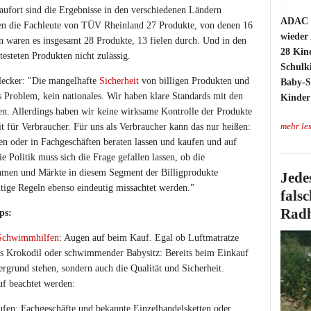
ufort sind die Ergebnisse in den verschiedenen Ländern
ADAC u
ten die Fachleute von TÜV Rheinland 27 Produkte, von denen 16
wieder 
ien waren es insgesamt 28 Produkte, 13 fielen durch. Und in den
28 Kin
esteten Produkten nicht zulässig.
Schulki
Hecker: "Die mangelhafte
Sicherheit
von billigen Produkten und
Baby-Sa
s Problem, kein nationales. Wir haben klare Standards mit den
Kinder
n. Allerdings haben wir keine wirksame Kontrolle der Produkte
t für Verbraucher. Für uns als Verbraucher kann das nur heißen:
mehr le
n oder in Fachgeschäften beraten lassen und kaufen und auf
e Politik muss sich die Frage gefallen lassen, ob die
men und Märkte in diesem Segment der Billigprodukte
Jede
utige Regeln ebenso eindeutig missachtet werden."
falsc
Radh
ps:
Schwimmhilfen
: Augen auf beim Kauf. Egal ob Luftmatratze
s Krokodil oder schwimmender Babysitz: Bereits beim Einkauf
dergrund stehen, sondern auch die Qualität und Sicherheit.
uf beachtet werden:
aufen: Fachgeschäfte und bekannte Einzelhandelsketten oder