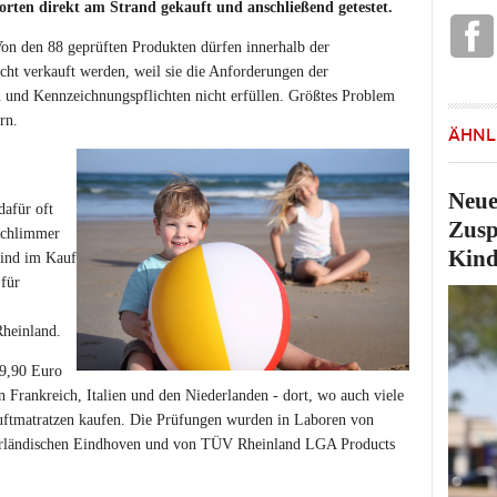
orten direkt am Strand gekauft und anschließend getestet.
on den 88 geprüften Produkten dürfen innerhalb der
cht verkauft werden, weil sie die Anforderungen der
 und Kennzeichnungspflichten nicht erfüllen. Größtes Problem
rn.
ÄHNL
Neue
dafür oft
Zusp
 schlimmer
Kind
sind im Kauf
 für
heinland.
19,90 Euro
 Frankreich, Italien und den Niederlanden - dort, wo auch viele
uftmatratzen kaufen. Die Prüfungen wurden in Laboren von
rländischen Eindhoven und von TÜV Rheinland LGA Products