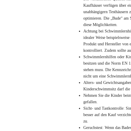
Kaufhäuser verfügen über ein
unabhängigern Testhäusern z
optimieren. Die „Bude“ am S
diese Möglichkeiten.
Achtung bei Schwimmlernhilfe
idealer Weise beispielsweis
Produkt und Hersteller von
kontrolliert. Zudem sollte a
Schwimmlernhilfen oder Kin
besitzen und die Norm EN 1
stehen muss. Die Kennzeichn
nicht um eine Schwimmlernh
Alters- und Gewichtsangaben
Kinderschwimmsitz darf die 
Nehmen Sie die Kinder beim
gefallen.
Sicht- und Tastkontrolle: Sin
besser auf den Kauf verzicht
zu.
Geruchstest: Wenn das Badespi