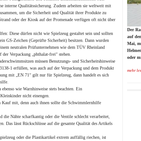
e interne Qualitätssicherung. Zudem arbeiten sie weltweit mit
usammen, um die Sicherheit und Qualität ihrer Produkte zu
trand oder der Kiosk auf der Promenade verfügen oft nicht über
Der Ra
n: Diese dürfen nicht wie Spielzeug gestaltet sein und sollten
auf de
e ein GS-Zeichen (Geprüfte Sicherheit) besitzen. Dann wurden
Mai, m
 einem neutralen Prüfunternehmen wie dem TÜV Rheinland
Helmen 
uf der Verpackung „phthalat-frei“ stehen.
oder mi
derschwimmsitzen müssen Benutzungs- und Sicherheitshinweise
3138-1 erfüllen, was auch auf der Verpackung und dem Produkt
mehr le
ung mit „EN 71“ gilt nur für Spielzeug, dann handelt es sich
ilfe.
 ebenso wie Warnhinweise stets beachten. Ein
Kleinkinder nicht einengen.
 Kauf mit, denn auch ihnen sollte die Schwimmlernhilfe
d die Nähte scharfkantig oder die Ventile schlecht verarbeitet,
en. Das lässt Rückschlüsse auf die gesamte Qualität des Artikels
elzeug oder die Plastikartikel extrem auffällig riechen, ist