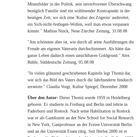
Minenfelder in der Politik, sein unverfrorener Überschwang
bezüglich Familie sind ein wohltuender Kontrapunkt in der
heutigen Zeit, wo sich eine 'Kultur des Zögerns' ausbreitet,
ein Sich-nicht-festlegen-Wollen, weil man etwas verpassen
könnte." Mathias Ninck, Neue Zürcher Zeitung, 31.08.08
"Am schönsten aber ist, wie durch all seine Ausführungen die
Freude am eigenen Vatersein durchschimmert. Als hätte das
ganze Leben dadurch einen unsichtbaren Goldgrund." Alex
Rühle, Süddeutsche Zeitung, 05.08.08
"In vielen glänzend geschriebenen Kapiteln legt Thomä dar,
wie sich das Bild des Vaters durch die Jahrhunderte hindurch
zersetzte." Claudia Voigt, Kultur Spiegel, Dezember 2008
Über den Autor:
Dieter Thomä wurde 1959 in Heidelberg
geboren. Er studierte in Freiburg und Berlin und lehrte in
Paderborn und Rostock. Nach seine Habilitation in Rostock
war er als Gastdozent an der New School for Social Research
in New York, Gastprofessor an der Freien Universität Berlin
und an der Universität Essen tätig. Seit Herbst 2000 ist er