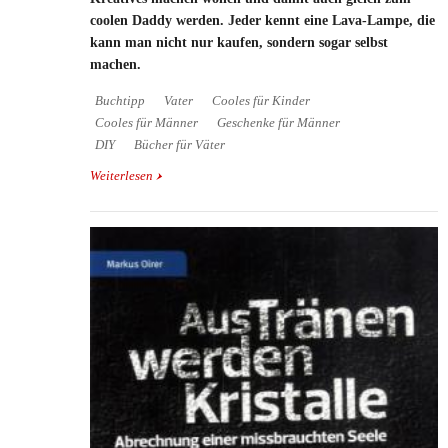
coolen Daddy werden. Jeder kennt eine Lava-Lampe, die
kann man nicht nur kaufen, sondern sogar selbst
machen.
Buchtipp
Vater
Cooles für Kinder
Cooles für Männer
Geschenke für Männer
DIY
Bücher für Väter
Weiterlesen
über Buchtipp: Handy Dad - 25 coole Anleitungen
zum Nachbauen für Vater und Kind