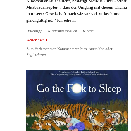
Kindesmissbrauchs steht, bestätigt Markus Oirer - selbst
Missbrauchsopfer -, dass der Umgang mit diesem Thema
in unserer Gesellschaft nach wie vor viel zu lasch und
gleichgültig ist: "Ich sehe hi
Buchtipp
Kindesmissbrauch
Kirche
Weiterlesen
über Buchtipp: Aus Tränen werden Kristalle
Zum Verfassen von Kommentaren bitte
Anmelden
oder
Registrieren
.