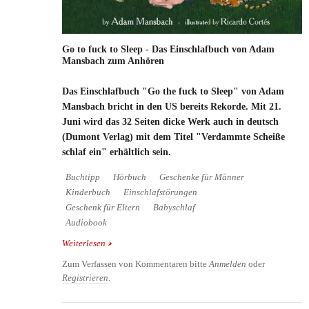
Go to fuck to Sleep - Das Einschlafbuch von Adam
Mansbach zum Anhören
Das Einschlafbuch "Go the fuck to Sleep" von Adam
Mansbach bricht in den US bereits Rekorde. Mit 21.
Juni wird das 32 Seiten dicke Werk auch in deutsch
(Dumont Verlag) mit dem Titel "Verdammte Scheiße
schlaf ein" erhältlich sein.
Buchtipp
Hörbuch
Geschenke für Männer
Kinderbuch
Einschlafstörungen
Geschenk für Eltern
Babyschlaf
Audiobook
Weiterlesen
über Go to fuck to Sleep - Das Einschlafbuch von
Adam Mansbach zum Anhören
Zum Verfassen von Kommentaren bitte
Anmelden
oder
Registrieren
.