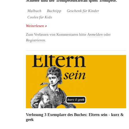
Schleier und der Trompetenschwan spielt Trompete.
Malbuch
Buchtipp
Geschenk für Kinder
Cooles für Kids
Weiterlesen
über Fantatiere - tolles Malbuch für Kinder ab 6
Jahren
Zum Verfassen von Kommentaren bitte
Anmelden
oder
Registrieren
.
Verlosung 3 Exemplare des Buches: Eltern sein - kurz &
geek