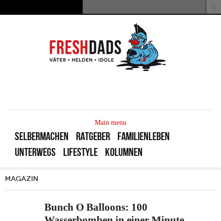
Direkt zum Inhalt
Suche
Suchformular
MAIN
MENU
Main menu
SELBERMACHEN
RATGEBER
FAMILIENLEBEN
UNTERWEGS
LIFESTYLE
KOLUMNEN
MAGAZIN
Bunch O Balloons: 100
Wasserbomben in einer Minute