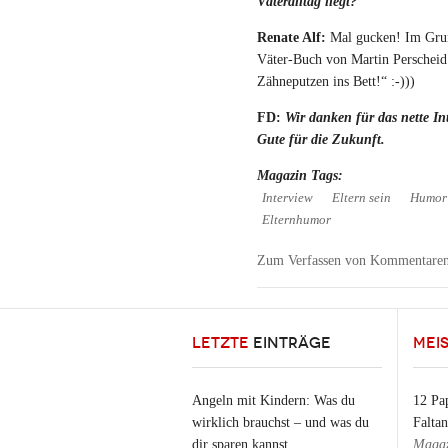
Väteralltag liegt?
Renate Alf:
Mal gucken! Im Grun
Väter-Buch von Martin Perscheid:
Zähneputzen ins Bett!“ :-)))
FD:
Wir danken für das nette In
Gute für die Zukunft.
Magazin Tags:
Interview
Eltern sein
Humor
Elternhumor
Zum Verfassen von Kommentaren
LETZTE
EINTRÄGE
MEI
Angeln mit Kindern: Was du
12 Pap
wirklich brauchst – und was du
Falta
dir sparen kannst
Magaz