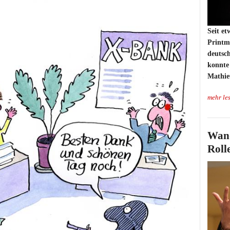
Seit et
Printm
deutsc
konnte
Mathie
mehr le
Wand
Roll