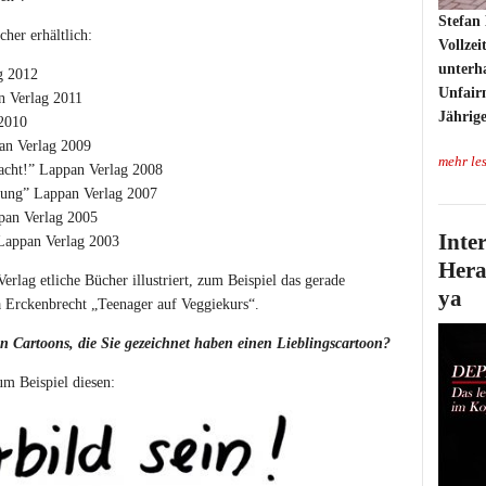
Stefan 
her erhältlich:
Vollzei
unterh
g 2012
Unfairn
n Verlag 2011
Jährige
 2010
pan Verlag 2009
mehr le
lacht!” Lappan Verlag 2008
atung” Lappan Verlag 2007
pan Verlag 2005
Inte
” Lappan Verlag 2003
Hera
rlag etliche Bücher illustriert, zum Beispiel das gerade
ya
 Erckenbrecht „Teenager auf Veggiekurs“.
en Cartoons, die Sie gezeichnet haben einen Lieblingscartoon?
m Beispiel diesen: