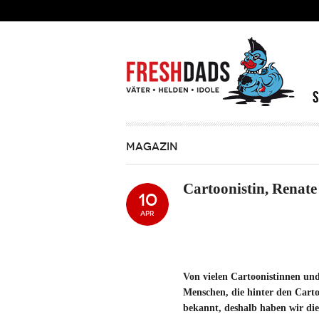
Direkt zum Inhalt
MAGAZIN
Cartoonistin, Renate
10
APR
Von vielen Cartoonistinnen und
Menschen, die hinter den Carto
bekannt, deshalb haben wir die