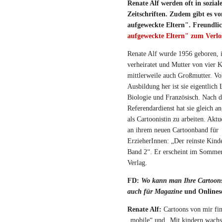
Renate Alf werden oft in sozial
Zeitschriften. Zudem gibt es v
aufgeweckte Eltern". Freundlic
aufgeweckte Eltern" zum Verlo
Renate Alf wurde 1956 geboren, i
verheiratet und Mutter von vier 
mittlerweile auch Großmutter. Vo
Ausbildung her ist sie eigentlich 
Biologie und Französisch. Nach 
Referendardienst hat sie gleich a
als Cartoonistin zu arbeiten. Aktuel
an ihrem neuen Cartoonband für
ErzieherInnen: „Der reinste Kind
Band 2“. Er erscheint im Somme
Verlag.
FD:
Wo kann man Ihre Cartoons 
auch für Magazine
und Onlines
Renate Alf:
Cartoons von mir fin
„mobile“ und „Mit kindern wachs