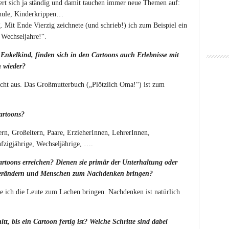
ert sich ja ständig und damit tauchen immer neue Themen auf:
hule, Kinderkrippen…
. Mit Ende Vierzig zeichnete (und schrieb!) ich zum Beispiel ein
Wechseljahre!“.
 Enkelkind, finden sich in den Cartoons auch Erlebnisse mit
 wieder?
nicht aus. Das Großmutterbuch („Plötzlich Oma!“) ist zum
artoons?
rn, Großeltern, Paare, ErzieherInnen, LehrerInnen,
nfzigjährige, Wechseljährige, ….
rtoons erreichen? Dienen sie primär der Unterhaltung oder
verändern und Menschen zum Nachdenken bringen?
e ich die Leute zum Lachen bringen. Nachdenken ist natürlich
tt, bis ein Cartoon fertig ist? Welche Schritte sind dabei