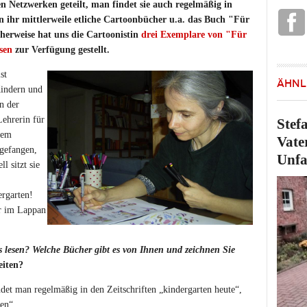
en Netzwerken geteilt, man findet sie auch regelmäßig in
on ihr mittlerweile etliche Cartoonbücher u.a. das Buch "Für
herweise hat uns die Cartoonistin
drei Exemplare von "Für
sen
zur Verfügung gestellt.
st
ÄHNL
Kindern und
n der
Lehrerin für
Stef
dem
Vate
ngefangen,
Unfa
l sitzt sie
ergarten!
r im Lappan
lesen? Welche Bücher gibt es von Ihnen und zeichnen Sie
eiten?
det man regelmäßig in den Zeitschriften „kindergarten heute“,
en“.