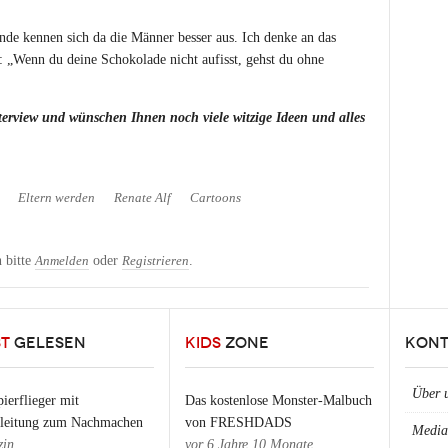
de kennen sich da die Männer besser aus. Ich denke an das
 „Wenn du deine Schokolade nicht aufisst, gehst du ohne
terview und wünschen Ihnen noch viele witzige Ideen und alles
Eltern werden
Renate Alf
Cartoons
 bitte
oder
.
Anmelden
Registrieren
ST
GELESEN
KIDS
ZONE
KONT
Über 
ierflieger mit
Das kostenlose Monster-Malbuch
nleitung zum Nachmachen
von FRESHDADS
Media
in
vor
6 Jahre 10 Monate