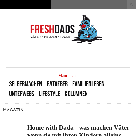
Direkt zum Inhalt
Suche
Suchformular
MAIN
MENU
Main menu
SELBERMACHEN
RATGEBER
FAMILIENLEBEN
UNTERWEGS
LIFESTYLE
KOLUMNEN
MAGAZIN
Home with Dada - was machen Väter
wenn sie mit ihren Kindern alleine