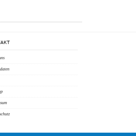
AKT
uns
daten
ap
ssum
schutz