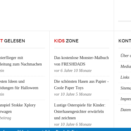
ST
GELESEN
KIDS
ZONE
KONT
Über 
ierflieger mit
Das kostenlose Monster-Malbuch
nleitung zum Nachmachen
von FRESHDADS
Media
in
vor
6 Jahre 10 Monate
Links
esten Ideen und
Die schönsten Hasen aus Papier -
eidungen für Halloween
Coole Paper Toys
Sitem
in
vor
10 Jahre 5 Monate
Impre
nspiel Stokke Xplory
Lustige Osterspiele für Kinder:
Daten
rwagen
Osterhasengesichter erwürfeln
beitrag
und zeichnen
vor
10 Jahre 6 Monate