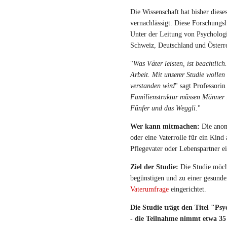
Die Wissenschaft hat bisher die
vernachlässigt. Diese Forschungsl
Unter der Leitung von Psychologie
Schweiz, Deutschland und Österre
"
Was Väter leisten, ist beachtlich
Arbeit. Mit unserer Studie wollen 
verstanden wird
" sagt Professorin
Familienstruktur müssen Männer ih
Fünfer und das Weggli.
"
Wer kann mitmachen:
Die anony
oder eine Vaterrolle für ein Kind
Pflegevater oder Lebenspartner e
Ziel der Studie:
Die Studie möcht
begünstigen und zu einer gesunde
Vaterumfrage
eingerichtet.
Die Studie trägt den Titel "Ps
- die Teilnahme nimmt etwa 3