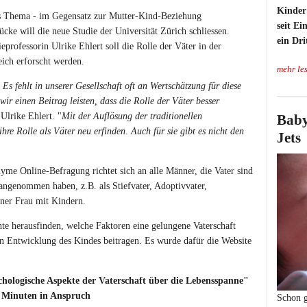
Kinder 
ses Thema - im Gegensatz zur Mutter-Kind-Beziehung
seit E
ücke will die neue Studie der Universität Zürich schliessen.
ein Dri
professorin Ulrike Ehlert soll die Rolle der Väter in der
ich erforscht werden.
mehr le
. Es fehlt in unserer Gesellschaft oft an Wertschätzung für diese
wir einen Beitrag leisten, dass die Rolle der Väter besser
 Ulrike Ehlert. "
Mit der Auflösung der traditionellen
Baby
re Rolle als Väter neu erfinden. Auch für sie gibt es nicht den
Jets
me Online-Befragung richtet sich an alle Männer, die Vater sind
 angenommen haben, z.B. als Stiefvater, Adoptivvater,
iner Frau mit Kindern.
e herausfinden, welche Faktoren eine gelungene Vaterschaft
n Entwicklung des Kindes beitragen. Es wurde dafür die Website
ychologische Aspekte der Vaterschaft über die Lebensspanne"
5 Minuten in Anspruch
Schon g