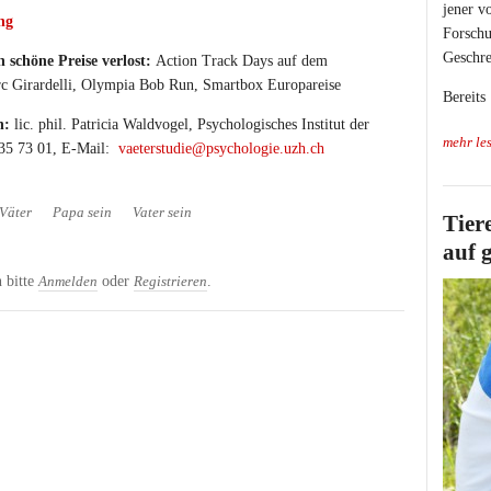
jener v
ng
Forschu
Geschre
 schöne Preise verlost:
Action Track Days auf dem
c Girardelli, Olympia Bob Run, Smartbox Europareise
Bereits
n:
lic. phil. Patricia Waldvogel, Psychologisches Institut der
mehr le
 635 73 01, E-Mail:
vaeterstudie@psychologie.uzh.ch
Väter
Papa sein
Vater sein
Tier
auf 
 bitte
oder
.
Anmelden
Registrieren