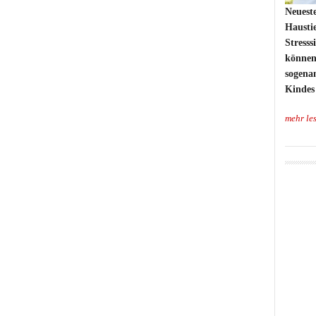
Neueste
Hausti
Stresss
können.
sogena
Kindes 
mehr le