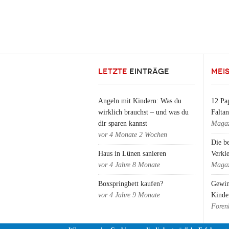
LETZTE
EINTRÄGE
MEI
Angeln mit Kindern: Was du
12 Pap
wirklich brauchst – und was du
Falta
dir sparen kannst
Magaz
vor
4 Monate 2 Wochen
Die b
Haus in Lünen sanieren
Verkl
vor
4 Jahre 8 Monate
Magaz
Boxspringbett kaufen?
Gewin
vor
4 Jahre 9 Monate
Kinde
Foren