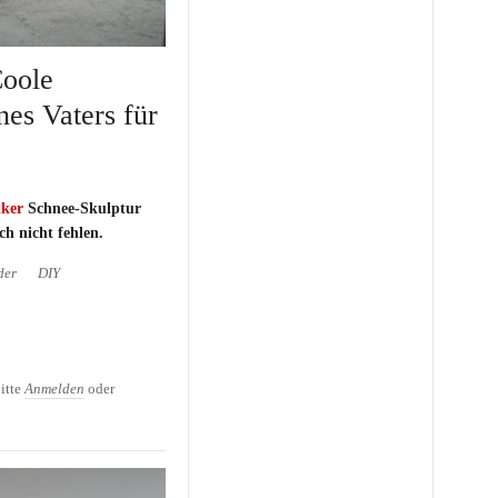
Coole
nes Vaters für
lker
Schnee-Skulptur
ch nicht fehlen.
der
DIY
ole Schneeskulptur eines
r
itte
Anmelden
oder