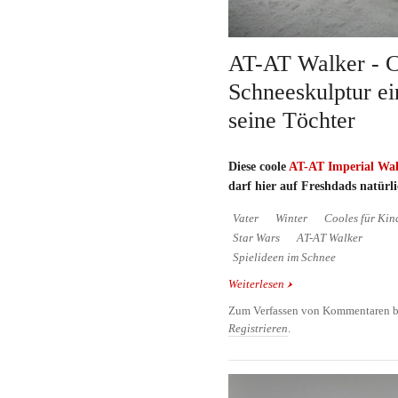
AT-AT Walker - 
Schneeskulptur ei
seine Töchter
Diese coole
AT-AT Imperial Wa
darf hier auf Freshdads natürli
Vater
Winter
Cooles für Kin
Star Wars
AT-AT Walker
Spielideen im Schnee
Weiterlesen
über AT-AT Walker - Co
Vaters für seine Töchte
Zum Verfassen von Kommentaren b
Registrieren
.