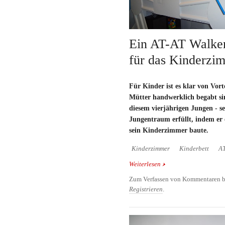
Ein AT-AT Walker
für das Kinderzi
Für Kinder ist es klar von Vort
Mütter handwerklich begabt si
diesem vierjährigen Jungen - s
Jungentraum erfüllt, indem er
sein Kinderzimmer baute.
Kinderzimmer
Kinderbett
AT
Weiterlesen
über Ein AT-AT Walker 
Kinderzimmer
Zum Verfassen von Kommentaren b
Registrieren
.