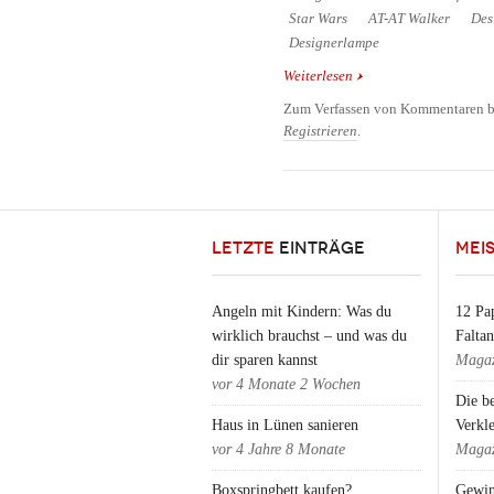
Star Wars
AT-AT Walker
Des
Designerlampe
Weiterlesen
über AT-AT Walker Lam
Designliebhaber
Zum Verfassen von Kommentaren b
Registrieren
.
LETZTE
EINTRÄGE
MEI
Angeln mit Kindern: Was du
12 Pap
wirklich brauchst – und was du
Falta
dir sparen kannst
Magaz
vor
4 Monate 2 Wochen
Die b
Haus in Lünen sanieren
Verkl
vor
4 Jahre 8 Monate
Magaz
Boxspringbett kaufen?
Gewin