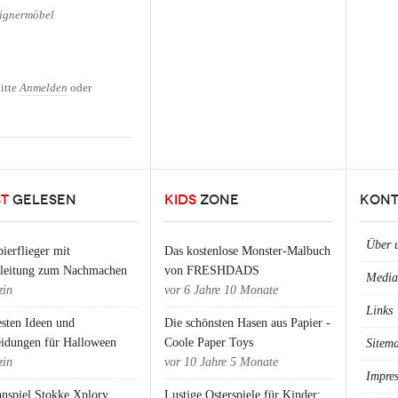
ignermöbel
pe für Star Wars Fans und
itte
Anmelden
oder
ST
GELESEN
KIDS
ZONE
KONT
Über 
ierflieger mit
Das kostenlose Monster-Malbuch
nleitung zum Nachmachen
von FRESHDADS
Media
in
vor
6 Jahre 10 Monate
Links
esten Ideen und
Die schönsten Hasen aus Papier -
eidungen für Halloween
Coole Paper Toys
Sitem
in
vor
10 Jahre 5 Monate
Impre
nspiel Stokke Xplory
Lustige Osterspiele für Kinder: