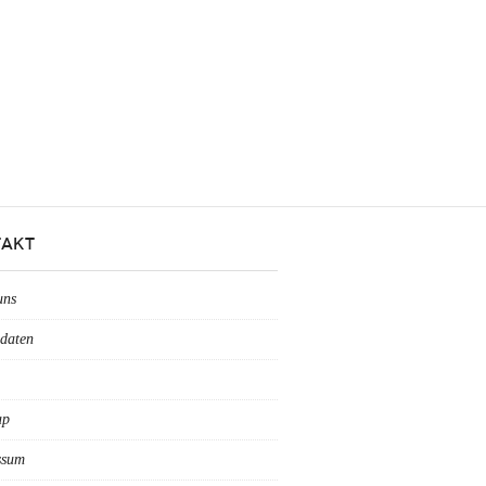
AKT
uns
daten
ap
ssum