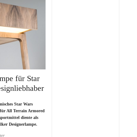
pe für Star
signliebhaber
nisches Star Wars
für All Terrain Armored
portmittel diente als
alker Designerlampe.
ter