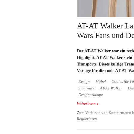
AT-AT Walker Lam
Wars Fans und De
Der AT-AT Walker war ein tech
Highlight. AT-AT Walker steht 
Transports. Dieses kultige Trans
Vorlage für die coole AT-AT W
Design
Möbel
Cooles für Vä
Star Wars
AT-AT Walker
Des
Designerlampe
Weiterlesen
über AT-AT Walker Lam
Designliebhaber
Zum Verfassen von Kommentaren b
Registrieren
.