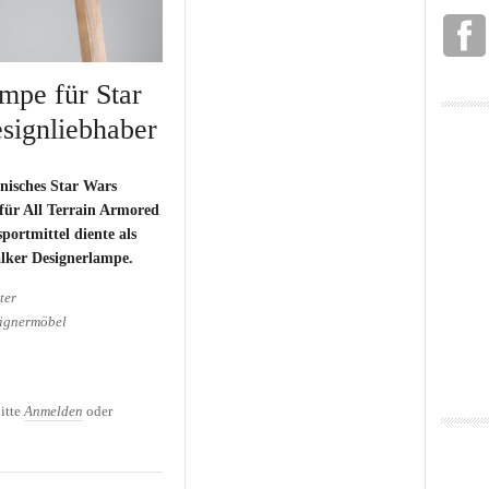
pe für Star
signliebhaber
nisches Star Wars
für All Terrain Armored
portmittel diente als
alker Designerlampe.
ter
ignermöbel
pe für Star Wars Fans und
itte
Anmelden
oder