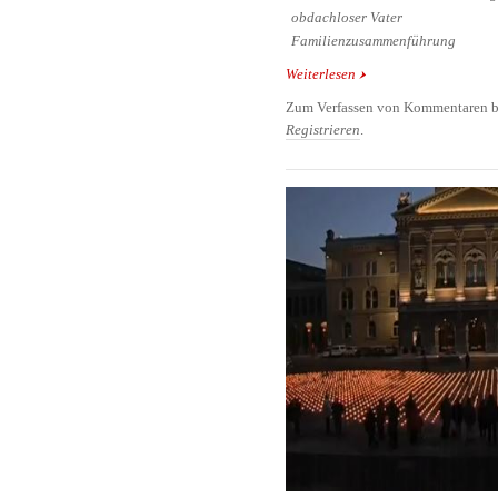
obdachloser Vater
Familienzusammenführung
Weiterlesen
über Obdachloser Vater
mittels Twitter wieder
Zum Verfassen von Kommentaren b
Registrieren
.