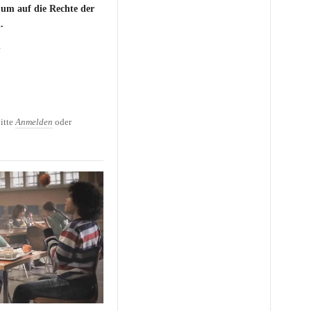
, um auf die Rechte der
.
t
mmt ein neues Lächeln
itte
Anmelden
oder