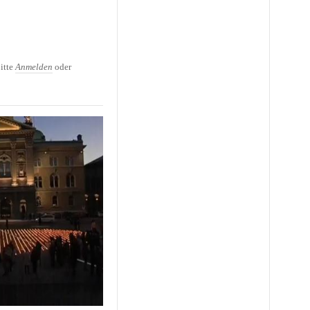
 findet seine Tochter
itte
Anmelden
oder