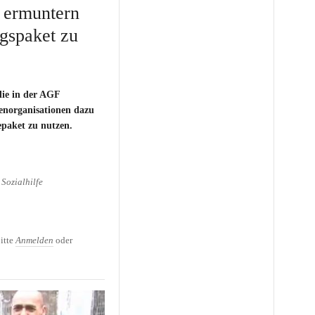
 ermuntern
ngspaket zu
ie in der AGF
enorganisationen dazu
epaket zu nutzen.
Sozialhilfe
ermuntern Eltern, das
n
itte
Anmelden
oder