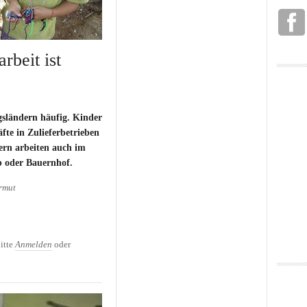
rbeit ist
gsländern häufig. Kinder
äfte in Zulieferbetrieben
ern arbeiten auch im
b oder Bauernhof.
rmut
rbeit ist Alltagsphänomen
itte
Anmelden
oder