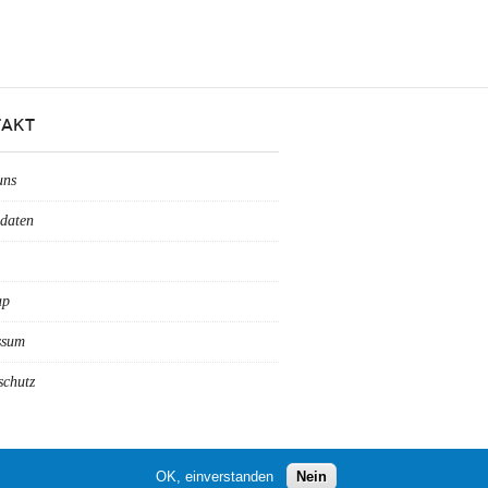
AKT
uns
daten
ap
ssum
schutz
OK, einverstanden
Nein