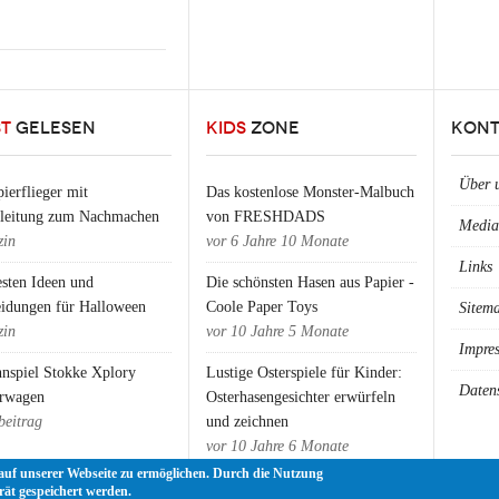
ST
GELESEN
KIDS
ZONE
KONT
Über 
ierflieger mit
Das kostenlose Monster-Malbuch
nleitung zum Nachmachen
von FRESHDADS
Media
in
vor
6 Jahre 10 Monate
Links
esten Ideen und
Die schönsten Hasen aus Papier -
eidungen für Halloween
Coole Paper Toys
Sitem
in
vor
10 Jahre 5 Monate
Impre
nspiel Stokke Xplory
Lustige Osterspiele für Kinder:
Daten
rwagen
Osterhasengesichter erwürfeln
beitrag
und zeichnen
vor
10 Jahre 6 Monate
auf unserer Webseite zu ermöglichen. Durch die Nutzung
rät gespeichert werden.