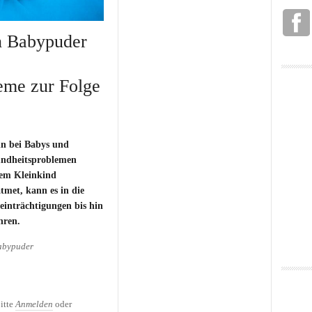
n Babypuder
eme zur Folge
n bei Babys und
undheitsproblemen
em Kleinkind
tmet, kann es in die
nträchtigungen bis hin
hren.
abypuder
 Babypuder kann schlimme
ur Folge haben
itte
Anmelden
oder