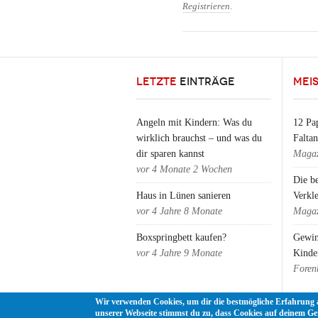
Registrieren
.
LETZTE
EINTRÄGE
MEI
Angeln mit Kindern: Was du
12 Pap
wirklich brauchst – und was du
Falta
dir sparen kannst
Magaz
vor
4 Monate 2 Wochen
Die b
Haus in Lünen sanieren
Verkl
vor
4 Jahre 8 Monate
Magaz
Boxspringbett kaufen?
Gewin
vor
4 Jahre 9 Monate
Kinde
Foren
Wir verwenden Cookies, um dir die bestmögliche Erfahrung 
unserer Webseite stimmst du zu, dass Cookies auf deinem Ge