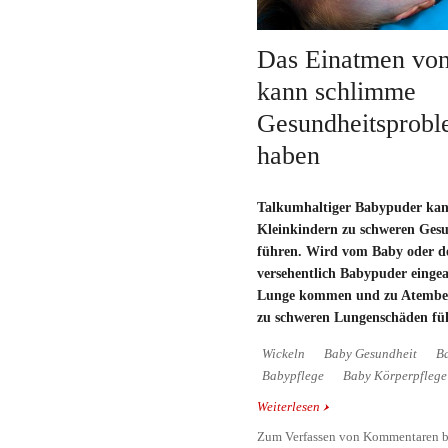
Das Einatmen vo
kann schlimme
Gesundheitsprobl
haben
Talkumhaltiger Babypuder kan
Kleinkindern zu schweren Ges
führen. Wird vom Baby oder d
versehentlich Babypuder eingea
Lunge kommen und zu Atembeei
zu schweren Lungenschäden fü
Wickeln
Baby Gesundheit
B
Babypflege
Baby Körperpflege
Weiterlesen
über Das Einatmen von
Gesundheitsprobleme z
Zum Verfassen von Kommentaren b