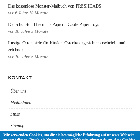
Das kostenlose Monster-Malbuch von FRESHDADS
vor
6 Jahre 10 Monate
Die schönsten Hasen aus Papier - Coole Paper Toys
vor
10 Jahre 5 Monate
Lustige Osterspiele für Kinder: Osterhasengesichter erwürfeln und
zeichnen
vor
10 Jahre 6 Monate
KONTAKT
Über uns
Mediadaten
Links
Sitemap
Wir verwenden Cookies, um dir die bestmögliche Erfahrung auf unserer Webseite
Impressum
zu ermöglichen. Durch die Nutzung unserer Webseite stimmst du zu, dass Cookies