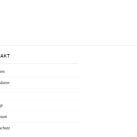
AKT
uns
daten
ap
ssum
schutz