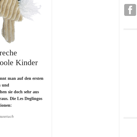
reche
coole Kinder
ennt man auf den ersten
n und
en sie doch sehr aus
aus. Die Les Deglingos
tionen:
usetuch