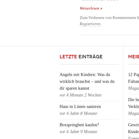
Weiterlesen
über Les Deglingos - Fr
Kinder
Zum Verfassen von Kommentaren b
Registrieren
.
LETZTE
EINTRÄGE
MEI
Angeln mit Kindern: Was du
12 Pap
wirklich brauchst – und was du
Falta
dir sparen kannst
Magaz
vor
4 Monate 2 Wochen
Die b
Haus in Lünen sanieren
Verkl
vor
4 Jahre 8 Monate
Magaz
Boxspringbett kaufen?
Gewin
vor
4 Jahre 9 Monate
Kinde
Foren