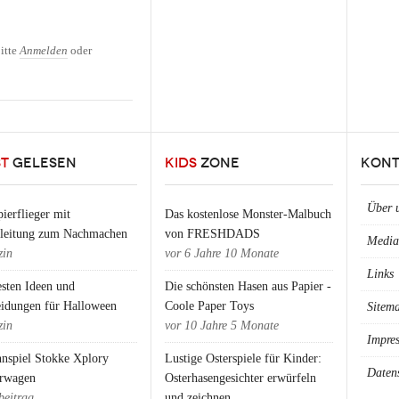
eche Kuscheltiere für coole
itte
Anmelden
oder
ST
GELESEN
KIDS
ZONE
KONT
Über 
ierflieger mit
Das kostenlose Monster-Malbuch
nleitung zum Nachmachen
von FRESHDADS
Media
in
vor
6 Jahre 10 Monate
Links
esten Ideen und
Die schönsten Hasen aus Papier -
eidungen für Halloween
Coole Paper Toys
Sitem
in
vor
10 Jahre 5 Monate
Impre
nspiel Stokke Xplory
Lustige Osterspiele für Kinder:
Daten
rwagen
Osterhasengesichter erwürfeln
beitrag
und zeichnen