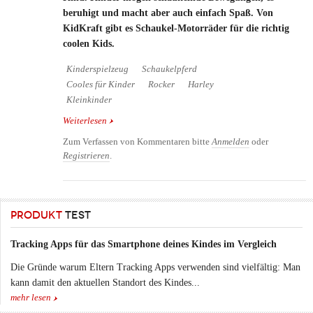
beruhigt und macht aber auch einfach Spaß. Von
KidKraft gibt es Schaukel-Motorräder für die richtig
coolen Kids.
Kinderspielzeug
Schaukelpferd
Cooles für Kinder
Rocker
Harley
Kleinkinder
Weiterlesen
über Harley Davidson® Rocker für wilde Jungs und
Mädchen
Zum Verfassen von Kommentaren bitte
Anmelden
oder
Registrieren
.
PRODUKT
TEST
Tracking Apps für das Smartphone deines Kindes im Vergleich
Die Gründe warum Eltern Tracking Apps verwenden sind vielfältig: Man
kann damit den aktuellen Standort des Kindes...
mehr lesen