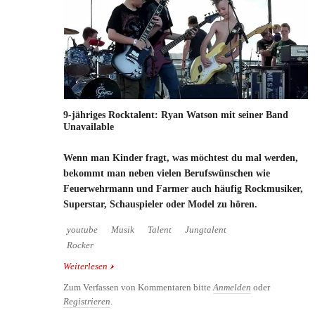
9-jähriges Rocktalent: Ryan Watson mit seiner Band
Unavailable
Wenn man Kinder fragt, was möchtest du mal werden,
bekommt man neben vielen Berufswünschen wie
Feuerwehrmann und Farmer auch häufig Rockmusiker,
Superstar, Schauspieler oder Model zu hören.
youtube
Musik
Talent
Jungtalent
Rocker
Weiterlesen
über 9-jähriges Rocktalent: Ryan Watson mit seiner
Band Unavailable
Zum Verfassen von Kommentaren bitte
Anmelden
oder
Registrieren
.