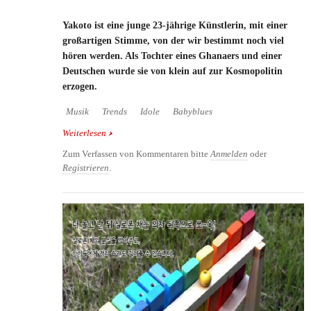
Yakoto ist eine junge 23-jährige Künstlerin, mit einer
großartigen Stimme, von der wir bestimmt noch viel
hören werden. Als Tochter eines Ghanaers und einer
Deutschen wurde sie von klein auf zur Kosmopolitin
erzogen.
Musik
Trends
Idole
Babyblues
Weiterlesen
über Musik-Tipp: Newcomerin Y'akoto mit ihrem
Album "Babyblues"
Zum Verfassen von Kommentaren bitte
Anmelden
oder
Registrieren
.