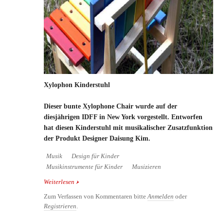
Xylophon Kinderstuhl
Dieser bunte Xylophone Chair wurde auf der
diesjährigen IDFF in New York vorgestellt. Entworfen
hat diesen Kinderstuhl mit musikalischer Zusatzfunktion
der Produkt Designer Daisung Kim.
Musik
Design für Kinder
Musikinstrumente für Kinder
Musizieren
Weiterlesen
über Xylophon Kinderstuhl
Zum Verfassen von Kommentaren bitte
Anmelden
oder
Registrieren
.