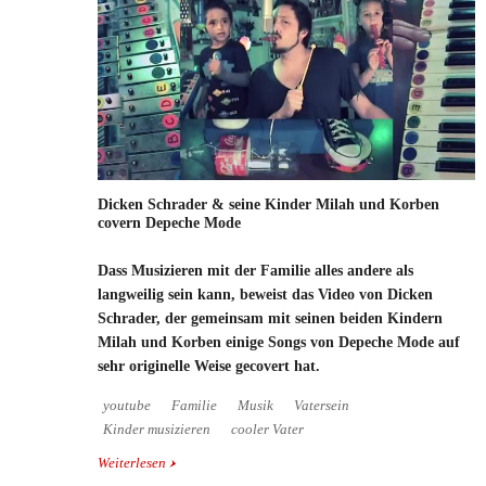
Dicken Schrader & seine Kinder Milah und Korben
covern Depeche Mode
Dass Musizieren mit der Familie alles andere als
langweilig sein kann, beweist das Video von Dicken
Schrader, der gemeinsam mit seinen beiden Kindern
Milah und Korben einige Songs von Depeche Mode auf
sehr originelle Weise gecovert hat.
youtube
Familie
Musik
Vatersein
Kinder musizieren
cooler Vater
Weiterlesen
über Dicken Schrader & seine Kinder Milah und
Korben covern Depeche Mode