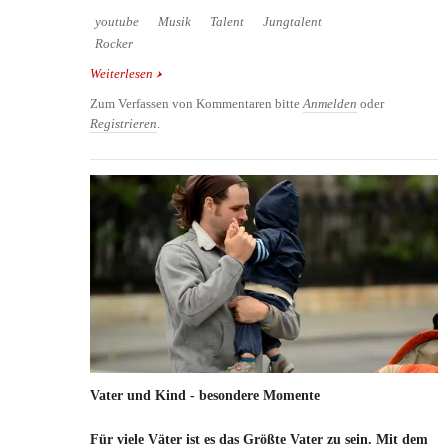
youtube
Musik
Talent
Jungtalent
Rocker
Weiterlesen
über 9-jähriges Rocktalent: Ryan Watson mit seiner
Band Unavailable
Zum Verfassen von Kommentaren bitte
Anmelden
oder
Registrieren
.
Vater und Kind - besondere Momente
Für viele Väter ist es das Größte Vater zu sein. Mit dem