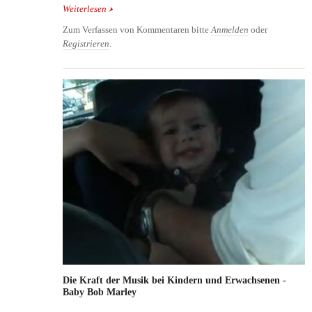
Weiterlesen
über Putumayo Kids ... no more monkeys jumping on
the bed
Zum Verfassen von Kommentaren bitte
Anmelden
oder
Registrieren
.
Die Kraft der Musik bei Kindern und Erwachsenen -
Baby Bob Marley