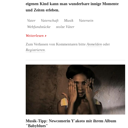
eigenen Kind kann man wunderbare innige Momente
und Zeiten erleben.
Vater
Vaterschaft
Musik
Vatersein
Webfundstücke
stolze Väter
Weiterlesen
über Vater und Kind - besondere Momente
Zum Verfassen von Kommentaren bitte
Anmelden
oder
Registrieren
.
Musik-Tipp: Newcomerin Y'akoto mit ihrem Album
"Babyblues"