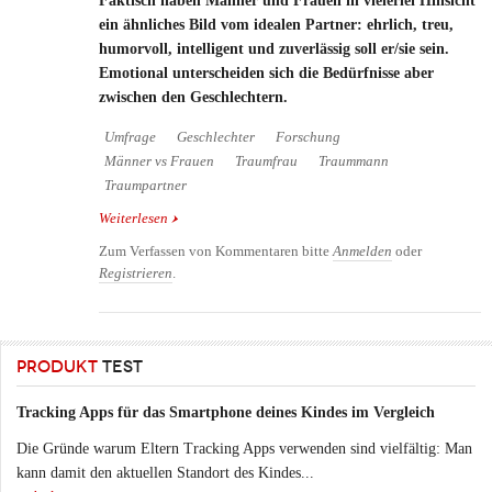
Faktisch haben Männer und Frauen in vielerlei Hinsicht
ein ähnliches Bild vom idealen Partner: ehrlich, treu,
humorvoll, intelligent und zuverlässig soll er/sie sein.
Emotional unterscheiden sich die Bedürfnisse aber
zwischen den Geschlechtern.
Umfrage
Geschlechter
Forschung
Männer vs Frauen
Traumfrau
Traummann
Traumpartner
Weiterlesen
über Was Männer und Frauen wirklich wollen
Zum Verfassen von Kommentaren bitte
Anmelden
oder
Registrieren
.
PRODUKT
TEST
Tracking Apps für das Smartphone deines Kindes im Vergleich
Die Gründe warum Eltern Tracking Apps verwenden sind vielfältig: Man
kann damit den aktuellen Standort des Kindes...