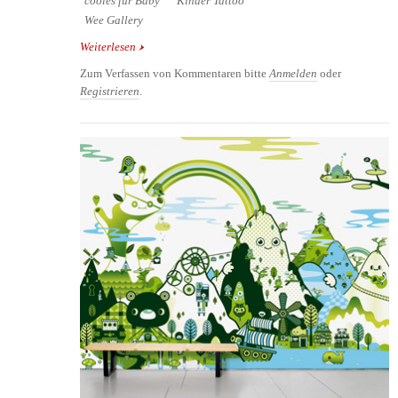
cooles für Baby
Kinder Tattoo
Wee Gallery
Weiterlesen
über Babys und Kinder lieben Kontraste - Cooles
für Kinder
Zum Verfassen von Kommentaren bitte
Anmelden
oder
Registrieren
.