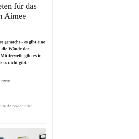
ten für das
n Aimee
st gemacht - es gibt eine
m die Wände der
ittlerweile gibt es in
 es nicht gibt.
apete
ten für das Kinderzimmer
itte
Anmelden
oder