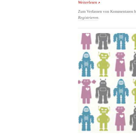
Weiterlesen
über Walltastic Wandta
Kinderzimmer
Zum Verfassen von Kommentaren b
Registrieren
.