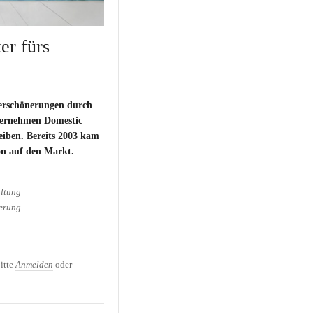
er fürs
erschönerungen durch
nternehmen
Domestic
leiben. Bereits 2003 kam
ion auf den Markt.
ltung
erung
er fürs Kinderzimmer
itte
Anmelden
oder