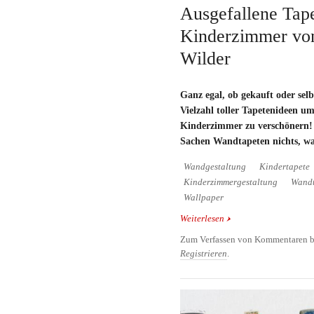
Ausgefallene Tape
Kinderzimmer vo
Wilder
Ganz egal, ob gekauft oder selb
Vielzahl toller Tapetenideen u
Kinderzimmer zu verschönern! M
Sachen Wandtapeten nichts, was
Wandgestaltung
Kindertapete
Kinderzimmergestaltung
Wandt
Wallpaper
Weiterlesen
über Ausgefallene Tape
von Aimee Wilder
Zum Verfassen von Kommentaren b
Registrieren
.