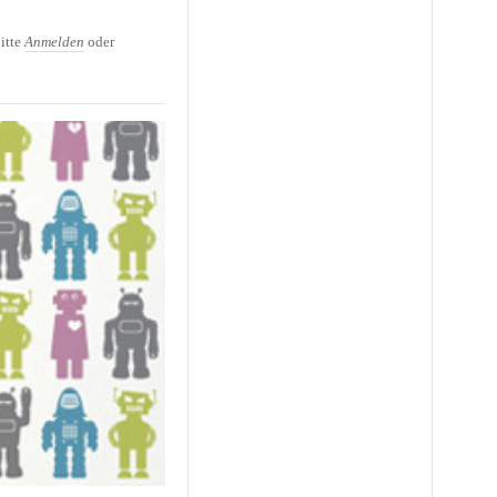
peten für das
itte
Anmelden
oder