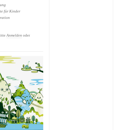
tung
te für Kinder
ration
Cooles für das
itte
Anmelden
oder