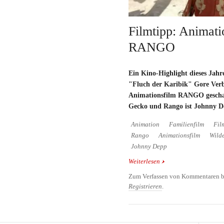
Filmtipp: Animati
RANGO
Ein Kino-Highlight dieses Jahr
"Fluch der Karibik" Gore Ver
Animationsfilm RANGO geschaf
Gecko und Rango ist Johnny D
Animation
Familienfilm
Fil
Rango
Animationsfilm
Wild
Johnny Depp
Weiterlesen
über Filmtipp: Animat
Zum Verfassen von Kommentaren b
Registrieren
.