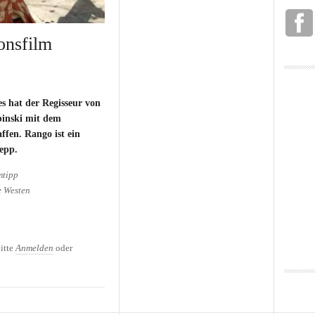
onsfilm
es hat der Regisseur von
binski mit dem
fen. Rango ist ein
epp.
mtipp
e Westen
ionsfilm RANGO
itte
Anmelden
oder