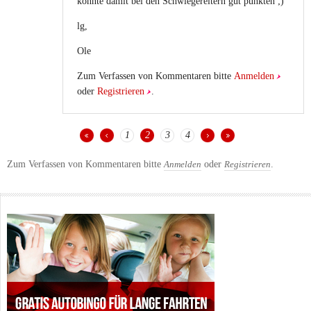
könnte damit bei den Schwiegereltern gut punkten ;)
lg,
Ole
Zum Verfassen von Kommentaren bitte
Anmelden
oder
Registrieren
.
1
2
3
4
SEITEN
Zum Verfassen von Kommentaren bitte
oder
.
Anmelden
Registrieren