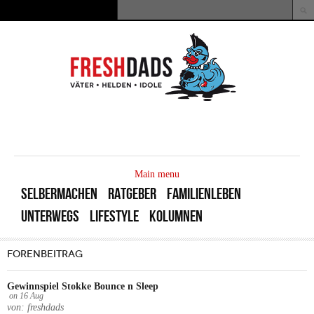
Direkt zum Inhalt
Suche
Suchformular
MAIN
MENU
Main menu
SELBERMACHEN
RATGEBER
FAMILIENLEBEN
UNTERWEGS
LIFESTYLE
KOLUMNEN
FORENBEITRAG
Gewinnspiel Stokke Bounce n Sleep
on
16
Aug
von: freshdads