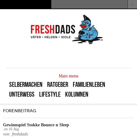
Direkt zum Inhalt
Suche
Suchformular
MAIN
MENU
Main menu
SELBERMACHEN
RATGEBER
FAMILIENLEBEN
UNTERWEGS
LIFESTYLE
KOLUMNEN
FORENBEITRAG
Gewinnspiel Stokke Bounce n Sleep
on
16
Aug
von: freshdads