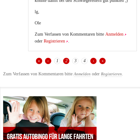
könnte damit bei den Schwiegereltern gut punkten ;)
lg,
Ole
Zum Verfassen von Kommentaren bitte
Anmelden
oder
Registrieren
.
1
2
3
4
SEITEN
Zum Verfassen von Kommentaren bitte
oder
.
Anmelden
Registrieren