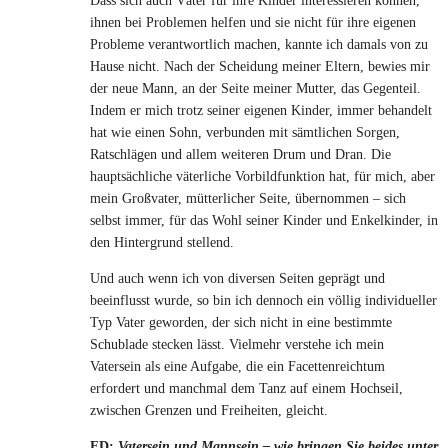
Dass sich auch Väter für ihre Kinder interessieren können,
ihnen bei Problemen helfen und sie nicht für ihre eigenen
Probleme verantwortlich machen, kannte ich damals von zu
Hause nicht. Nach der Scheidung meiner Eltern, bewies mir
der neue Mann, an der Seite meiner Mutter, das Gegenteil.
Indem er mich trotz seiner eigenen Kinder, immer behandelt
hat wie einen Sohn, verbunden mit sämtlichen Sorgen,
Ratschlägen und allem weiteren Drum und Dran. Die
hauptsächliche väterliche Vorbildfunktion hat, für mich, aber
mein Großvater, mütterlicher Seite, übernommen – sich
selbst immer, für das Wohl seiner Kinder und Enkelkinder, in
den Hintergrund stellend.
Und auch wenn ich von diversen Seiten geprägt und
beeinflusst wurde, so bin ich dennoch ein völlig individueller
Typ Vater geworden, der sich nicht in eine bestimmte
Schublade stecken lässt. Vielmehr verstehe ich mein
Vatersein als eine Aufgabe, die ein Facettenreichtum
erfordert und manchmal dem Tanz auf einem Hochseil,
zwischen Grenzen und Freiheiten, gleicht.
FD:
Vatersein und Mannsein – wie bringen Sie beides unter