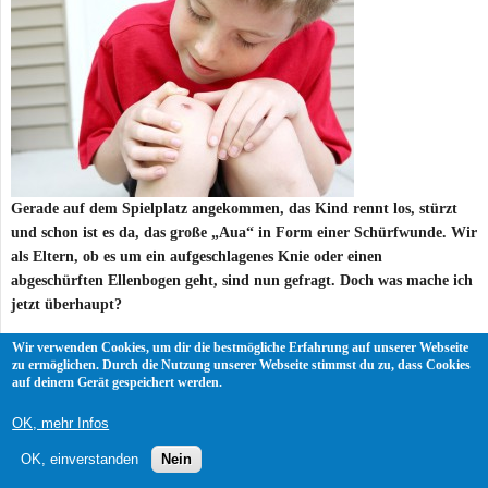
Gerade auf dem Spielplatz angekommen, das Kind rennt los, stürzt
und schon ist es da, das große „Aua“ in Form einer Schürfwunde. Wir
als Eltern, ob es um ein aufgeschlagenes Knie oder einen
abgeschürften Ellenbogen geht, sind nun gefragt. Doch was mache ich
jetzt überhaupt?
Wir verwenden Cookies, um dir die bestmögliche Erfahrung auf unserer Webseite
mehr lesen
zu ermöglichen. Durch die Nutzung unserer Webseite stimmst du zu, dass Cookies
auf deinem Gerät gespeichert werden.
OK, mehr Infos
OK, einverstanden
Nein