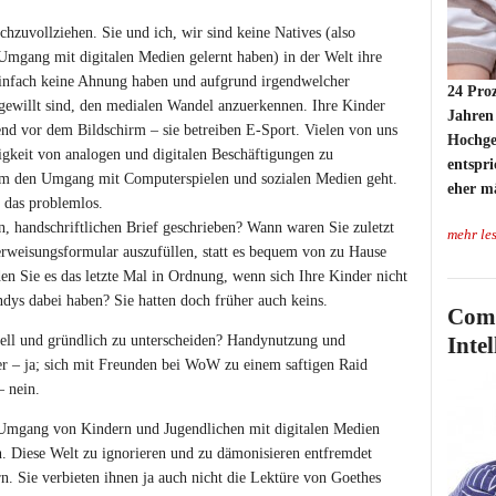
hzuvollziehen. Sie und ich, wir sind keine Natives (also
Umgang mit digitalen Medien gelernt haben) in der Welt ihre
 einfach keine Ahnung haben und aufgrund irgendwelcher
24 Pro
gewillt sind, den medialen Wandel anzuerkennen. Ihre Kinder
Jahren
kend vor dem Bildschirm – sie betreiben E-Sport. Vielen von uns
Hochge
tigkeit von analogen und digitalen Beschäftigungen zu
entspri
um den Umgang mit Computerspielen und sozialen Medien geht.
eher m
t das problemlos.
n, handschriftlichen Brief geschrieben? Wann waren Sie zuletzt
mehr le
rweisungsformular auszufüllen, statt es bequem von zu Hause
n Sie es das letzte Mal in Ordnung, wenn sich Ihre Kinder nicht
dys dabei haben? Sie hatten doch früher auch keins.
Comp
nell und gründlich zu unterscheiden? Handynutzung und
Inte
r – ja; sich mit Freunden bei WoW zu einem saftigen Raid
– nein.
r Umgang von Kindern und Jugendlichen mit digitalen Medien
. Diese Welt zu ignorieren und zu dämonisieren entfremdet
n. Sie verbieten ihnen ja auch nicht die Lektüre von Goethes