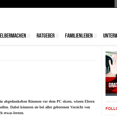
S
MAIN
MENU
SELBERMACHEN
RATGEBER
FAMILIENLEBEN
UNTER
n abgedunkelten Räumen vor dem PC sitzen, wissen Eltern
sollen. Dabei könnten sie bei aller gebotenen Vorsicht von
FOLL
h etwas lernen.