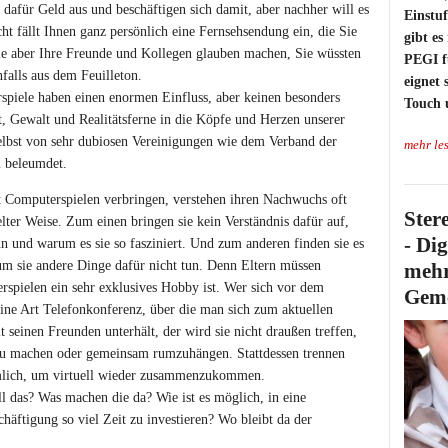
dafür Geld aus und beschäftigen sich damit, aber nachher will es
Einstu
cht fällt Ihnen ganz persönlich eine Fernsehsendung ein, die Sie
gibt es
ie aber Ihre Freunde und Kollegen glauben machen, Sie wüssten
PEGI f
falls aus dem Feuilleton.
eignet
piele haben einen enormen Einfluss, aber keinen besonders
Touch 
t, Gewalt und Realitätsferne in die Köpfe und Herzen unserer
elbst von sehr dubiosen Vereinigungen wie dem Verband der
mehr le
 beleumdet.
it Computerspielen verbringen, verstehen ihren Nachwuchs oft
Ster
lter Weise. Zum einen bringen sie kein Verständnis dafür auf,
- Di
n und warum es sie so fasziniert. Und zum anderen finden sie es
m sie andere Dinge dafür nicht tun. Denn Eltern müssen
mehr
erspielen ein sehr exklusives Hobby ist. Wer sich vor dem
Geme
ne Art Telefonkonferenz, über die man sich zum aktuellen
seinen Freunden unterhält, der wird sie nicht draußen treffen,
zu machen oder gemeinsam rumzuhängen. Stattdessen trennen
umlich, um virtuell wieder zusammenzukommen.
ll das? Was machen die da? Wie ist es möglich, in eine
äftigung so viel Zeit zu investieren? Wo bleibt da der