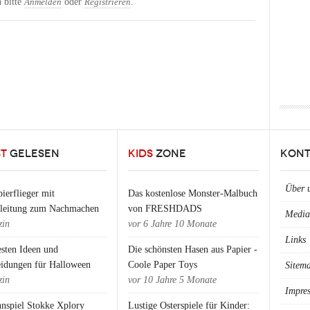
 bitte
oder
.
Anmelden
Registrieren
ST
GELESEN
KIDS
ZONE
KONT
Über 
ierflieger mit
Das kostenlose Monster-Malbuch
nleitung zum Nachmachen
von FRESHDADS
Media
in
vor
6 Jahre 10 Monate
Links
esten Ideen und
Die schönsten Hasen aus Papier -
eidungen für Halloween
Coole Paper Toys
Sitem
in
vor
10 Jahre 5 Monate
Impre
nspiel Stokke Xplory
Lustige Osterspiele für Kinder: