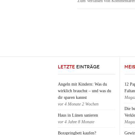
Zum Verfassen von Kommentaren
LETZTE
EINTRÄGE
MEI
Angeln mit Kindern: Was du
12 Pap
wirklich brauchst – und was du
Falta
dir sparen kannst
Magaz
vor
4 Monate 2 Wochen
Die b
Haus in Lünen sanieren
Verkl
vor
4 Jahre 8 Monate
Magaz
Boxspringbett kaufen?
Gewin