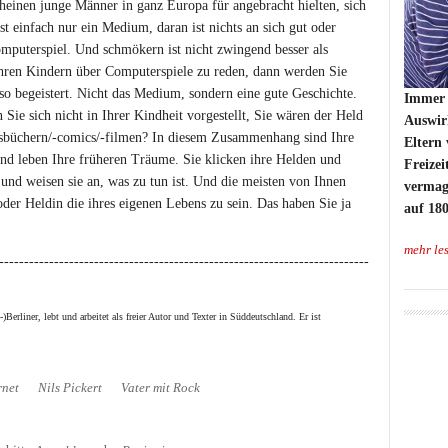
cheinen junge Männer in ganz Europa für angebracht hielten, sich
t einfach nur ein Medium, daran ist nichts an sich gut oder
mputerspiel. Und schmökern ist nicht zwingend besser als
hren Kindern über Computerspiele zu reden, dann werden Sie
n so begeistert. Nicht das Medium, sondern eine gute Geschichte.
Immer 
 Sie sich nicht in Ihrer Kindheit vorgestellt, Sie wären der Held
Auswir
ngsbüchern/-comics/-filmen? In diesem Zusammenhang sind Ihre
Eltern 
und leben Ihre früheren Träume. Sie klicken ihre Helden und
Freize
und weisen sie an, was zu tun ist. Und die meisten von Ihnen
vermag
 oder Heldin die ihres eigenen Lebens zu sein. Das haben Sie ja
auf 180
mehr le
--------------------------------------------------------------------------
-)Berliner, lebt und arbeitet als freier Autor und Texter in Süddeutschland. Er ist
rnet
Nils Pickert
Vater mit Rock