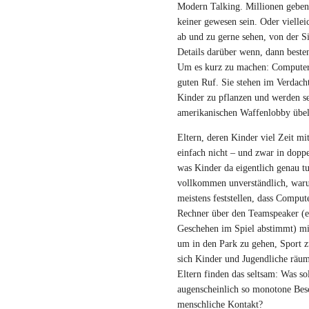
Modern Talking. Millionen geben 
keiner gewesen sein. Oder viellei
ab und zu gerne sehen, von der S
Details darüber wenn, dann besten
Um es kurz zu machen: Computers
guten Ruf. Sie stehen im Verdach
Kinder zu pflanzen und werden s
amerikanischen Waffenlobby übel
Eltern, deren Kinder viel Zeit m
einfach nicht – und zwar in doppe
was Kinder da eigentlich genau tu
vollkommen unverständlich, waru
meistens feststellen, dass Comput
Rechner über den Teamspeaker (ei
Geschehen im Spiel abstimmt) mit 
um in den Park zu gehen, Sport 
sich Kinder und Jugendliche rä
Eltern finden das seltsam: Was so
augenscheinlich so monotone Besch
menschliche Kontakt?