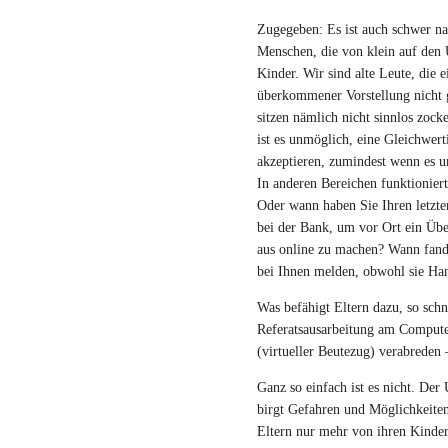
Zugegeben: Es ist auch schwer nac
Menschen, die von klein auf den 
Kinder. Wir sind alte Leute, die
überkommener Vorstellung nicht 
sitzen nämlich nicht sinnlos zoc
ist es unmöglich, eine Gleichwer
akzeptieren, zumindest wenn es 
In anderen Bereichen funktionier
Oder wann haben Sie Ihren letzte
bei der Bank, um vor Ort ein Übe
aus online zu machen? Wann fande
bei Ihnen melden, obwohl sie Han
Was befähigt Eltern dazu, so sch
Referatsausarbeitung am Compute
(virtueller Beutezug) verabreden 
Ganz so einfach ist es nicht. De
birgt Gefahren und Möglichkeiten
Eltern nur mehr von ihren Kinder