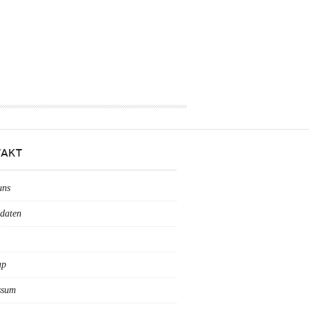
AKT
uns
daten
ap
ssum