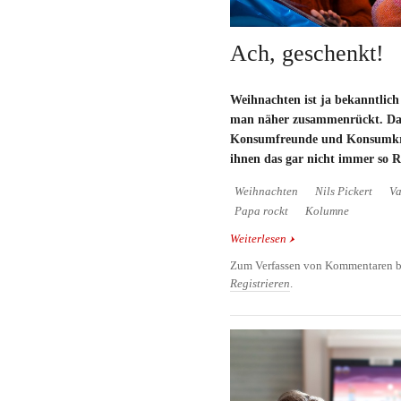
Ach, geschenkt!
Weihnachten ist ja bekanntlich
man näher zusammenrückt. Das
Konsumfreunde und Konsumkri
ihnen das gar nicht immer so Re
Weihnachten
Nils Pickert
Va
Papa rockt
Kolumne
Weiterlesen
über Ach, geschenkt!
Zum Verfassen von Kommentaren b
Registrieren
.