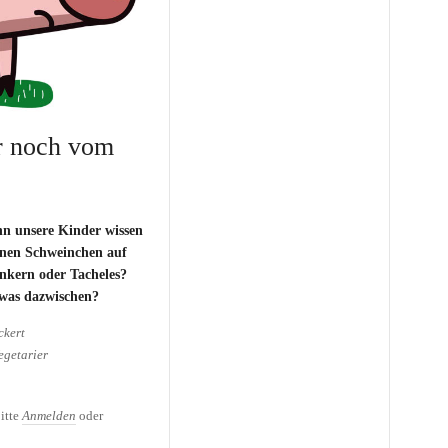
ir noch vom
nn unsere Kinder wissen
einen Schweinchen auf
nkern oder Tacheles?
twas dazwischen?
ckert
egetarier
r noch vom Fleisch
itte
Anmelden
oder