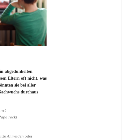
in abgedunkelten
en Eltern oft nicht, was
önnten sie bei aller
 Nachwuchs durchaus
rnet
Papa rockt
itte
Anmelden
oder