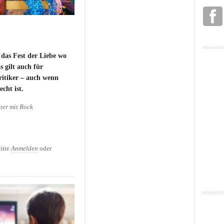
 das Fest der Liebe wo
 gilt auch für
tiker – auch wenn
cht ist.
ter mit Rock
itte
Anmelden
oder