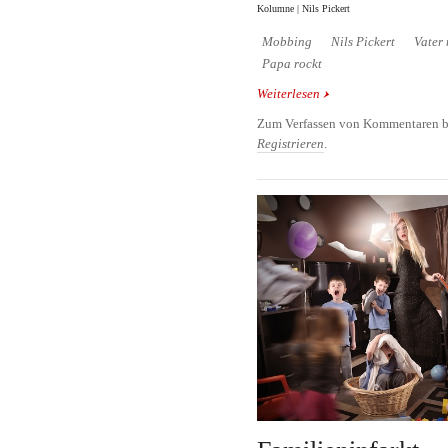
Kolumne | Nils Pickert
Mobbing
Nils Pickert
Vater 
Papa rockt
Weiterlesen
über Ein paar Worte ü
Zum Verfassen von Kommentaren b
Registrieren
.