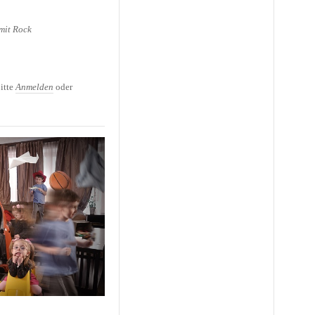
mit Rock
ber Mobbing
itte
Anmelden
oder