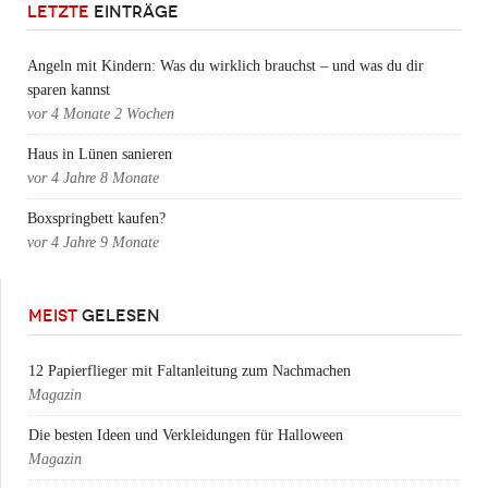
LETZTE
EINTRÄGE
Angeln mit Kindern: Was du wirklich brauchst – und was du dir
sparen kannst
vor
4 Monate 2 Wochen
Haus in Lünen sanieren
vor
4 Jahre 8 Monate
Boxspringbett kaufen?
vor
4 Jahre 9 Monate
MEIST
GELESEN
12 Papierflieger mit Faltanleitung zum Nachmachen
Magazin
Die besten Ideen und Verkleidungen für Halloween
Magazin