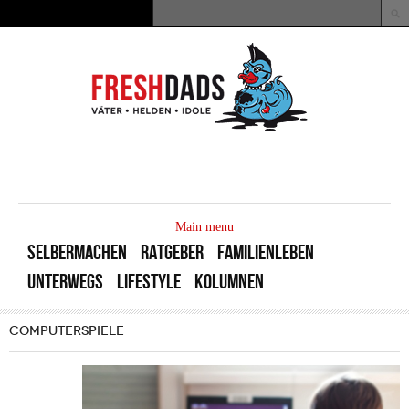
Direkt zum Inhalt
Suche
Suchformular
MAIN
MENU
Main menu
SELBERMACHEN
RATGEBER
FAMILIENLEBEN
UNTERWEGS
LIFESTYLE
KOLUMNEN
COMPUTERSPIELE