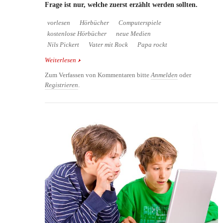
Frage ist nur, welche zuerst erzählt werden sollten.
vorlesen
Hörbücher
Computerspiele
kostenlose Hörbücher
neue Medien
Nils Pickert
Vater mit Rock
Papa rockt
Weiterlesen
über Pippi oder Pokemon
Zum Verfassen von Kommentaren bitte
Anmelden
oder
Registrieren
.