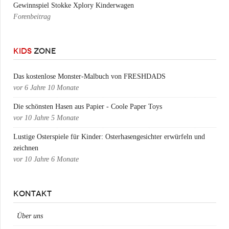
Gewinnspiel Stokke Xplory Kinderwagen
Forenbeitrag
KIDS
ZONE
Das kostenlose Monster-Malbuch von FRESHDADS
vor
6 Jahre 10 Monate
Die schönsten Hasen aus Papier - Coole Paper Toys
vor
10 Jahre 5 Monate
Lustige Osterspiele für Kinder: Osterhasengesichter erwürfeln und
zeichnen
vor
10 Jahre 6 Monate
KONTAKT
Über uns