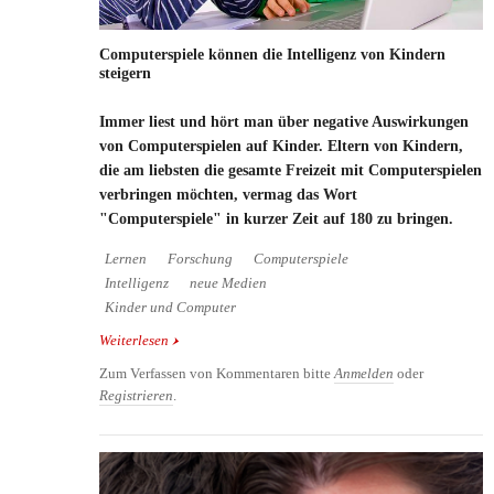
Computerspiele können die Intelligenz von Kindern
steigern
Immer liest und hört man über negative Auswirkungen
von Computerspielen auf Kinder. Eltern von Kindern,
die am liebsten die gesamte Freizeit mit Computerspielen
verbringen möchten, vermag das Wort
"Computerspiele" in kurzer Zeit auf 180 zu bringen.
Lernen
Forschung
Computerspiele
Intelligenz
neue Medien
Kinder und Computer
Weiterlesen
über Computerspiele können die Intelligenz von
Kindern steigern
Zum Verfassen von Kommentaren bitte
Anmelden
oder
Registrieren
.