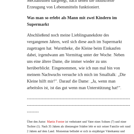
Mechanismen dargelegt, nach denen die industrielle
Erzeugung von Lebensmitteln funktioniert.
Was man so erlebt als Mann mit zwei Kindern im
Supermarkt
Abschließend noch meine Lieblingsanekdote des
vergangenen Jahres, weil sich diese auch im Supermarkt
zugetragen hat. Wursttheke, die Kleine beim Einkaufen
dabei, irgendwann am Vormittag unter der Woche. Neben
uns eine ältere Dame, die immer wieder zu uns
herüberblickt. Eingenommen, wie ich nun mal bin von
meinem Nachwuchs versuche ich mich im Smalltalk: „Die
Kleine hilft mir!“. Darauf die Dame: „Ja, wenn man
arbeitslos ist, ist das gut wenn man Unterstützung hat!“.
---------------------------------------------------------------------
---------------------------------------------------------------------
--------
Über den Autor:
Martin Forster
ist verheiratet und Vater eines Sohnes (7) und einer
Tochter (1). Nach 35 Jahren als
überzeugter Städter lebt er mit seiner Familie seit rund
2 Jahren auf dem Land.
Momentan befindet er sich in einjähriger Väterkarenz und